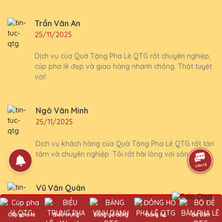
Trần Văn An
25/11/2025
Dịch vụ của Quà Tặng Pha Lê QTG rất chuyên nghiệp,
cúp pha lê đẹp và giao hàng nhanh chóng. Thật tuyệt
vời!
Ngô Văn Minh
25/11/2025
Dịch vụ khách hàng của Quà Tặng Pha Lê QTG rất tận
tâm và chuyên nghiệp. Tôi rất hài lòng với sản phẩm.
Vũ Văn Quân
25/11/2025
Cúp pha lê
Biểu trưng
Bảng gỗ đồng
Đồng hồ
Để bàn
Chất lượng cúp pha lê của Quà Tặng Pha Lê QTG thật