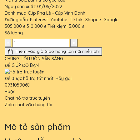
Ngày sản xuất:
01/05/2022
Danh mục:
Cúp Pha Lê - Cúp Vinh Danh
Đường dẫn:
Pinterest
Youtube
Tiktok
Shopee
Google
305.000 ₫
310.000 ₫
Tiết kiệm:
5.000 ₫
Số lượng:
-
+
Thêm vào giỏ
Giao hàng tận nơi miễn phí
CHÚNG TÔI LUÔN SẴN SÀNG
ĐỂ GIÚP ĐỠ BẠN
Để được hỗ trợ tốt nhất. Hãy gọi
0931050068
Hoặc
Chat hỗ trợ trực tuyến
Zalo chat với chúng tôi
Mô tả sản phẩm