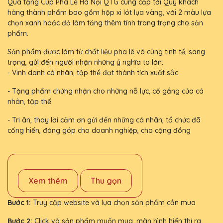
Quà tặng Cúp Pha Lê Hà Nội QTG cung cấp tới Quý khách
hàng thành phẩm bao gồm hộp xi lót lụa vàng, với 2 màu lựa
chọn xanh hoặc đỏ làm tăng thêm tính trang trọng cho sản
phẩm.
Sản phẩm được làm từ chất liệu pha lê vô cùng tinh tế, sang
trọng, gửi đến người nhận những ý nghĩa to lớn:
- Vinh danh cá nhân, tập thể đạt thành tích xuất sắc
- Tặng phẩm chứng nhận cho những nỗ lực, cố gắng của cá
nhân, tập thể
- Tri ân, thay lời cảm ơn gửi đến những cá nhân, tổ chức đã
cống hiến, đóng góp cho doanh nghiệp, cho cộng đồng
Xem thêm
Thu gọn
Bước 1:
Truy cập website và lựa chọn sản phẩm cần mua
Bước 2:
Click và sản phẩm muốn mua, màn hình hiển thị ra