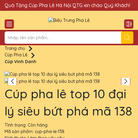
Quà Tặng Cúp Pha Lê Hà Nội QTG xin chào Quý Khách!
Đị
Trang chủ
Cúp Pha Lê
Cúp Vinh Danh
Cúp pha lê top 10 đại
lý siêu bứt phá mã 138
Tình trạng:
Còn hàng
Mã sản phẩm:
cup-pha-le-138
Kích thước:
Làm theo yêu cầu