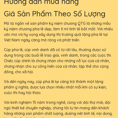
Hướng dẫn mua hàng
Giá Sản Phẩm Theo Số Lượng
Mô tả ngắn về sản phẩm kỷ niệm chương QTG là những mẫu
kỷ niệm chương pha lê đẹp, làm tỉ mỉ tinh tế bắt mắt. Với nhiều
ước mơ và hy vọng xây dựng thị trường quà tặng pha lê tại
Việt Nam ngày càng mở rộng và phát triển
Cúp pha lê, cúp vinh danh đã có từ rất lâu, thường được sử
dụng trong các buổi lễ trao giải, vinh danh, trong các cuộc thi.
Chiếc cúp chính là chứng nhận cho những nỗ lực của cá nhân,
chứng nhận cho sự cống hiến của cá nhân, tập thể cho cộng
đồng, cho xã hội.
Và đến ngày nay, cúp pha lê lại càng trở thành một tặng
phẩm ý nghĩa, được lựa chọn nhiều nhất mỗi khi có sự kiện,
cuộc thi hay hội thảo.
Với kinh nghiệm 15 năm trong nghề, cùng với đội thợ mài, đội
ngũ thiết kế chuyên nghiệp, chúng tôi tự tin mang đến khách
hàng những sản phẩm chất lượng, đường nét tinh tế, nội dung,