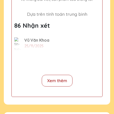
Dựa trên tính toán trung bình
86 Nhận xét
Vũ Văn Khoa
25/11/2025
Đã từng mua quà tặng pha lê tại nhiều nơi
nhưng Quà Tặng Pha Lê QTG vẫn là sự lựa
chọn số một của mình. Sản phẩm tinh xảo,
dịch vụ tuyệt vời!
Xem thêm
Phạm Văn Thái
25/11/2025
Đội ngũ thiết kế của Quà Tặng Pha Lê QTG
thật sự sáng tạo và chuyên nghiệp. Sản