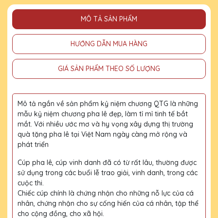
MÔ TẢ SẢN PHẨM
HƯỚNG DẪN MUA HÀNG
GIÁ SẢN PHẨM THEO SỐ LƯỢNG
Mô tả ngắn về sản phẩm kỷ niệm chương QTG là những
mẫu kỷ niệm chương pha lê đẹp, làm tỉ mỉ tinh tế bắt
mắt. Với nhiều ước mơ và hy vọng xây dựng thị trường
quà tặng pha lê tại Việt Nam ngày càng mở rộng và
phát triển
Cúp pha lê, cúp vinh danh đã có từ rất lâu, thường được
sử dụng trong các buổi lễ trao giải, vinh danh, trong các
cuộc thi.
Chiếc cúp chính là chứng nhận cho những nỗ lực của cá
nhân, chứng nhận cho sự cống hiến của cá nhân, tập thể
cho cộng đồng, cho xã hội.