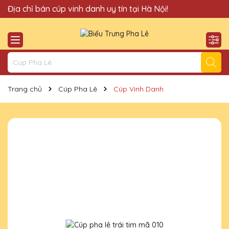
Quà Tặng Cúp Pha Lê Hà Nội QTG xin chào Quý Khách!
Địa chỉ bán cúp vinh danh uy tín tại Hà Nội!
Trang chủ
Cúp Pha Lê
Cúp Vinh Danh