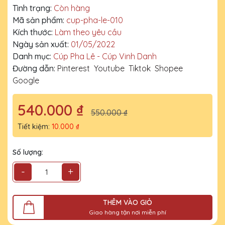
Tình trạng:
Còn hàng
Mã sản phẩm:
cup-pha-le-010
Kích thước:
Làm theo yêu cầu
Ngày sản xuất:
01/05/2022
Danh mục:
Cúp Pha Lê - Cúp Vinh Danh
Đường dẫn:
Pinterest
Youtube
Tiktok
Shopee
Google
540.000 ₫
550.000 ₫
Tiết kiệm:
10.000 ₫
Số lượng:
-
+
THÊM VÀO GIỎ
Giao hàng tận nơi miễn phí