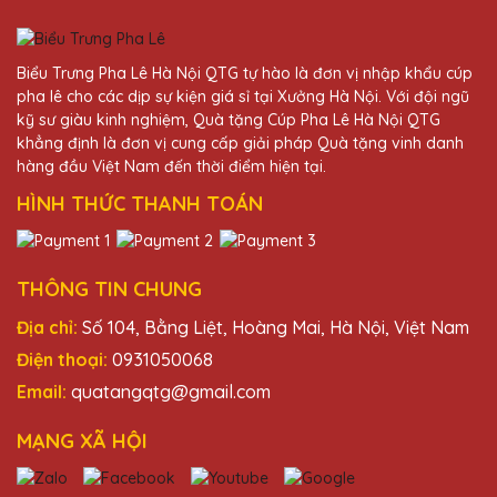
đặt thêm trong tương lai.
Biểu Trưng Pha Lê Hà Nội QTG tự hào là đơn vị nhập khẩu cúp
Dương Văn Duy
pha lê cho các dịp sự kiện giá sỉ tại Xưởng Hà Nội. Với đội ngũ
25/11/2025
kỹ sư giàu kinh nghiệm, Quà tặng Cúp Pha Lê Hà Nội QTG
khẳng định là đơn vị cung cấp giải pháp Quà tặng vinh danh
Cúp pha lê từ Quà Tặng Pha Lê QTG không
hàng đầu Việt Nam đến thời điểm hiện tại.
chỉ đẹp mà còn mang lại giá trị tinh thần lớn
HÌNH THỨC THANH TOÁN
cho người nhận. Sẽ tiếp tục hợp tác dài lâu
với công ty.
THÔNG TIN CHUNG
Trần Văn Hải
25/11/2025
Địa chỉ:
Số 104, Bằng Liệt, Hoàng Mai, Hà Nội, Việt Nam
Điện thoại:
0931050068
Chất lượng sản phẩm tuyệt vời, dịch vụ
Email:
quatangqtg@gmail.com
khách hàng chu đáo. Quà Tặng Pha Lê QTG
luôn là lựa chọn hàng đầu của mình khi cần
MẠNG XÃ HỘI
mua cúp pha lê.