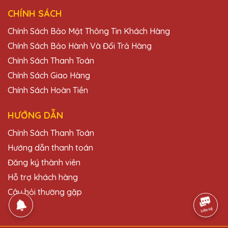
Trần Văn Hùng
CHÍNH SÁCH
25/11/2025
Chính Sách Bảo Mật Thông Tin Khách Hàng
Nhân viên của Quà Tặng Pha Lê QTG rất
Chính Sách Bảo Hành Và Đổi Trả Hàng
nhiệt tình và hỗ trợ hết mình trong suốt quá
Chính Sách Thanh Toán
trình đặt hàng. Sản phẩm nhận được hoàn
Chính Sách Giao Hàng
toàn như ý!
Chính Sách Hoàn Tiền
Ngô Thị Hạnh
HƯỚNG DẪN
25/11/2025
Chính Sách Thanh Toán
Rất hài lòng với kỷ niệm chương pha lê của
Hướng dẫn thanh toán
Quà Tặng Pha Lê QTG! Thiết kế tinh xảo và
Đăng ký thành viên
đẹp mắt, chất lượng tuyệt vời.
Hỗ trợ khách hàng
Câu hỏi thường gặp
Đỗ Thị Hoa
25/11/2025