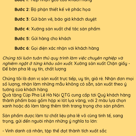
Bước 2:
Bộ phận thiết kế vẽ phác họa
Bước 3:
Gửi bản vẽ, báo giá khách duyệt
Bước 4:
Xưởng sản xuất chế tác sản phẩm
Bước 5:
Gửi hàng cho khách
Bước 6:
Gọi điện xác nhận với khách hàng
Chúng tôi luôn tuân thủ quy trình làm việc chuyên nghiệp và
nghiêm ngặt ở từng khâu sản xuất.
Xưởng sản xuất Chặn giấy -
Để bàn pha lê uy tín, chất lượng
Chúng tôi là đơn vị sản xuất trực tiếp, uy tín, giá rẻ. Nhận đơn mọi
số lượng, nhận làm những mẫu không có sẵn, sản xuất theo ý
tưởng của khách hàng.
Quà tặng Cúp Pha Lê Hà Nội QTG cung cấp tới Quý khách hàng
thành phẩm bao gồm hộp xi lót lụa vàng, với 2 màu lựa chọn
xanh hoặc đỏ làm tăng thêm tính trang trọng cho sản phẩm.
Sản phẩm được làm từ chất liệu pha lê vô cùng tinh tế, sang
trọng, gửi đến người nhận những ý nghĩa to lớn:
- Vinh danh cá nhân, tập thể đạt thành tích xuất sắc