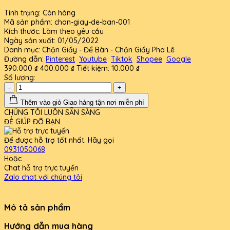
Tình trạng:
Còn hàng
Mã sản phẩm:
chan-giay-de-ban-001
Kích thước:
Làm theo yêu cầu
Ngày sản xuất:
01/05/2022
Danh mục:
Chặn Giấy - Để Bàn - Chặn Giấy Pha Lê
Đường dẫn:
Pinterest
Youtube
Tiktok
Shopee
Google
390.000 ₫
400.000 ₫
Tiết kiệm:
10.000 ₫
Số lượng:
-
+
Thêm vào giỏ
Giao hàng tận nơi miễn phí
CHÚNG TÔI LUÔN SẴN SÀNG
ĐỂ GIÚP ĐỠ BẠN
Để được hỗ trợ tốt nhất. Hãy gọi
0931050068
Hoặc
Chat hỗ trợ trực tuyến
Zalo chat với chúng tôi
Mô tả sản phẩm
Hướng dẫn mua hàng