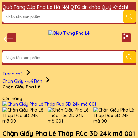
Quà Tặng Cúp Pha Lê Hà Nội QTG xin chào Quý Khách!
Đ
Trang chủ
Chặn Giấy - Để Bàn
Chặn Giấy Pha Lê
Còn hàng
Chặn Giấy Pha Lê Tháp Rùa 3D 24k mã 001