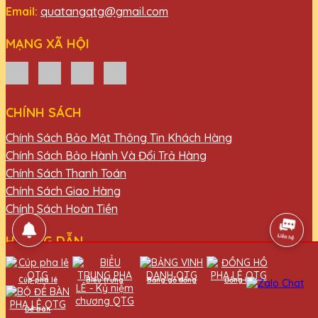
Email:
quatangqtg@gmail.com
MẠNG XÃ HỘI
CHÍNH SÁCH
Chính Sách Bảo Mật Thông Tin Khách Hàng
Chính Sách Bảo Hành Và Đổi Trả Hàng
Chính Sách Thanh Toán
Chính Sách Giao Hàng
Chính Sách Hoàn Tiền
HƯỚNG DẪN
Chính Sách Thanh Toán
Cúp pha lê
Biểu trưng
Bảng gỗ đồng
Đồng hồ
Hướng dẫn thanh toán
Đăng ký thành viên
Để bàn