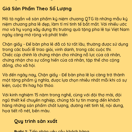
Giá Sản Phẩm Theo Số Lượng
Mô tả ngắn về sản phẩm kỷ niệm chương QTG là những mẫu kỷ
niệm chương pha lê đẹp, làm tỉ mỉ tinh tế bắt mắt. Với nhiều ước
mơ và hy vọng xây dựng thị trường quà tặng pha lê tại Việt Nam
ngày càng mở rộng và phát triển
Chặn giấy - Để bàn pha lê đã có từ rất lâu, thường được sử dụng
trong các buổi lễ trao giải, vinh danh, trong các cuộc thi.
Chiếc cúp chính là chứng nhận cho những nỗ lực của cá nhân,
chứng nhận cho sự cống hiến của cá nhân, tập thể cho cộng
đồng, cho xã hội.
Và đến ngày nay, Chặn giấy - Để bàn pha lê lại càng trở thành
một tặng phẩm ý nghĩa, được lựa chọn nhiều nhất mỗi khi có sự
kiện, cuộc thi hay hội thảo.
Với kinh nghiệm 15 năm trong nghề, cùng với đội thợ mài, đội
ngũ thiết kế chuyên nghiệp, chúng tôi tự tin mang đến khách
hàng những sản phẩm chất lượng, đường nét tinh tế, nội dung,
họa tiết rõ nét, bền màu.
Quy trình sản xuất
Bước 1:
Tiếp nhận yêu cầu khách hàng