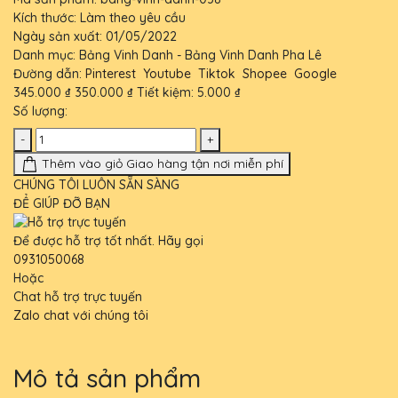
Kích thước:
Làm theo yêu cầu
Ngày sản xuất:
01/05/2022
Danh mục:
Bảng Vinh Danh - Bảng Vinh Danh Pha Lê
Đường dẫn:
Pinterest
Youtube
Tiktok
Shopee
Google
345.000 ₫
350.000 ₫
Tiết kiệm:
5.000 ₫
Số lượng:
-
+
Thêm vào giỏ
Giao hàng tận nơi miễn phí
CHÚNG TÔI LUÔN SẴN SÀNG
ĐỂ GIÚP ĐỠ BẠN
Để được hỗ trợ tốt nhất. Hãy gọi
0931050068
Hoặc
Chat hỗ trợ trực tuyến
Zalo chat với chúng tôi
Mô tả sản phẩm