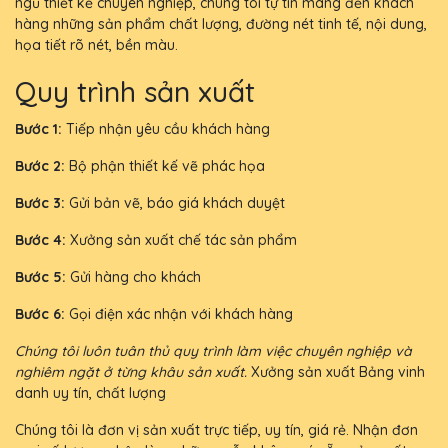
ngũ thiết kế chuyên nghiệp, chúng tôi tự tin mang đến khách
hàng những sản phẩm chất lượng, đường nét tinh tế, nội dung,
họa tiết rõ nét, bền màu.
Quy trình sản xuất
Bước 1:
Tiếp nhận yêu cầu khách hàng
Bước 2:
Bộ phận thiết kế vẽ phác họa
Bước 3:
Gửi bản vẽ, báo giá khách duyệt
Bước 4:
Xưởng sản xuất chế tác sản phẩm
Bước 5:
Gửi hàng cho khách
Bước 6:
Gọi điện xác nhận với khách hàng
Chúng tôi luôn tuân thủ quy trình làm việc chuyên nghiệp và
nghiêm ngặt ở từng khâu sản xuất.
Xưởng sản xuất Bảng vinh
danh uy tín, chất lượng
Chúng tôi là đơn vị sản xuất trực tiếp, uy tín, giá rẻ. Nhận đơn