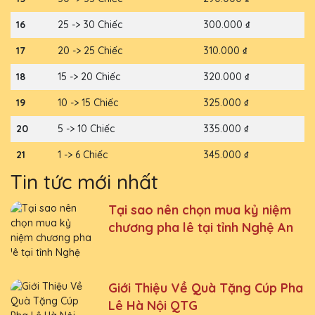
16
25 -> 30 Chiếc
300.000 ₫
17
20 -> 25 Chiếc
310.000 ₫
18
15 -> 20 Chiếc
320.000 ₫
19
10 -> 15 Chiếc
325.000 ₫
20
5 -> 10 Chiếc
335.000 ₫
21
1 -> 6 Chiếc
345.000 ₫
Tin tức mới nhất
Tại sao nên chọn mua kỷ niệm
chương pha lê tại tỉnh Nghệ An
Giới Thiệu Về Quà Tặng Cúp Pha
Lê Hà Nội QTG