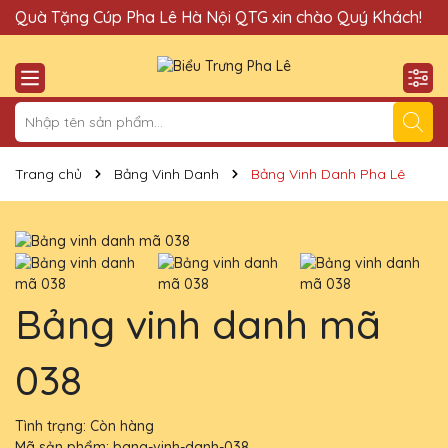
Quà Tặng Cúp Pha Lê Hà Nội QTG xin chào Quý Khách!
Đị
Trang chủ
Bảng Vinh Danh
Bảng Vinh Danh Pha Lê
Bảng vinh danh mã
038
Tình trạng:
Còn hàng
Mã sản phẩm:
bang-vinh-danh-038