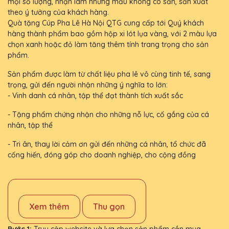
mọi số lượng, nhận làm những mẫu không có sẵn, sản xuất
theo ý tưởng của khách hàng.
Quà tặng Cúp Pha Lê Hà Nội QTG cung cấp tới Quý khách
hàng thành phẩm bao gồm hộp xi lót lụa vàng, với 2 màu lựa
chọn xanh hoặc đỏ làm tăng thêm tính trang trọng cho sản
phẩm.
Sản phẩm được làm từ chất liệu pha lê vô cùng tinh tế, sang
trọng, gửi đến người nhận những ý nghĩa to lớn:
- Vinh danh cá nhân, tập thể đạt thành tích xuất sắc
- Tặng phẩm chứng nhận cho những nỗ lực, cố gắng của cá
nhân, tập thể
- Tri ân, thay lời cảm ơn gửi đến những cá nhân, tổ chức đã
cống hiến, đóng góp cho doanh nghiệp, cho cộng đồng
Xem thêm
Thu gọn