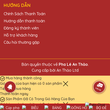
HƯỚNG DẪN
Chính Sách Thanh Toán
Hướng dẫn thanh toán
Đăng ký thành viên
Hỗ trợ khách hàng
Câu hỏi thường gặp
Bản quyền thuộc về
Pha Lê An Thảo
.
Cung cấp bởi
An Thảo Ltd
Mua hàng thành công
Giỏ hàng của bạn hiện có
0
sản phẩm
Tiếp tục mua hàng
Thanh toán ngay
Sản Phẩm Đã Có Trong Giỏ Hàng Của Bạn
Giỏ hàng của bạn hiện có
0
sản phẩm
Tiếp tục mua hàng