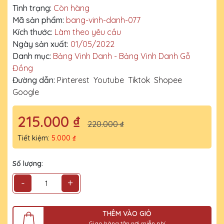
Tình trạng:
Còn hàng
Mã sản phẩm:
bang-vinh-danh-077
Kích thước:
Làm theo yêu cầu
Ngày sản xuất:
01/05/2022
Danh mục:
Bảng Vinh Danh - Bảng Vinh Danh Gỗ
Đồng
Đường dẫn:
Pinterest
Youtube
Tiktok
Shopee
Google
215.000 ₫
220.000 ₫
Tiết kiệm:
5.000 ₫
Số lượng:
-
+
THÊM VÀO GIỎ
Giao hàng tận nơi miễn phí