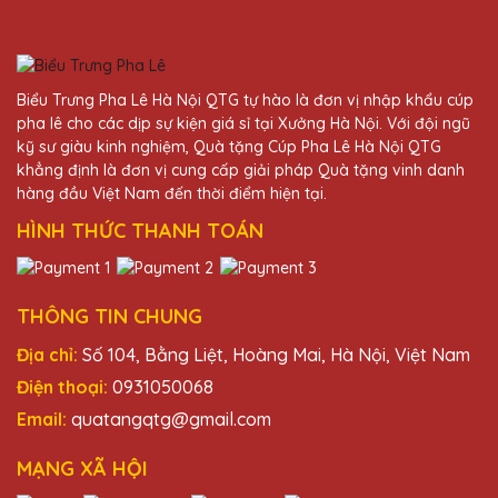
Đã từng mua cúp pha lê tại nhiều nơi nhưng
Quà Tặng Pha Lê QTG vẫn là sự lựa chọn số
một của mình. Sản phẩm tinh xảo, dịch vụ
tuyệt vời!
Biểu Trưng Pha Lê Hà Nội QTG tự hào là đơn vị nhập khẩu cúp
pha lê cho các dịp sự kiện giá sỉ tại Xưởng Hà Nội. Với đội ngũ
kỹ sư giàu kinh nghiệm, Quà tặng Cúp Pha Lê Hà Nội QTG
Vũ Văn Phong
khẳng định là đơn vị cung cấp giải pháp Quà tặng vinh danh
25/11/2025
hàng đầu Việt Nam đến thời điểm hiện tại.
HÌNH THỨC THANH TOÁN
Chất lượng sản phẩm tuyệt vời, dịch vụ
khách hàng chu đáo. Quà Tặng Pha Lê QTG
luôn là lựa chọn hàng đầu của mình khi cần
mua cúp pha lê.
THÔNG TIN CHUNG
Địa chỉ:
Số 104, Bằng Liệt, Hoàng Mai, Hà Nội, Việt Nam
Trần Văn Quang
Điện thoại:
0931050068
25/11/2025
Email:
quatangqtg@gmail.com
Đội ngũ nhân viên tại Quà Tặng Pha Lê
MẠNG XÃ HỘI
QTG rất nhiệt tình và chuyên nghiệp. Sản