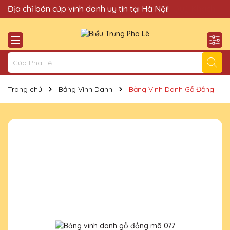
Quà Tặng Cúp Pha Lê Hà Nội QTG xin chào Quý Khách!
Địa chỉ bán cúp vinh danh uy tín tại Hà Nội!
Trang chủ
Bảng Vinh Danh
Bảng Vinh Danh Gỗ Đồng