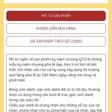
MÔ TẢ SẢN PHẨM
HƯỚNG DẪN MUA HÀNG
GIÁ SẢN PHẨM THEO SỐ LƯỢNG
Mô tả ngắn về sản phẩm kỷ niệm chương QTG là những
mẫu kỷ niệm chương pha lê đẹp, làm tỉ mỉ tinh tế bắt
mắt. Với nhiều ước mơ và hy vọng xây dựng thị trường
quà tặng pha lê tại Việt Nam ngày càng mở rộng và
phát triển
Bảng vinh danh, cúp vinh danh đã có từ rất lâu, thường
được sử dụng trong các buổi lễ trao giải, vinh danh,
trong các cuộc thi.
Chiếc cúp chính là chứng nhận cho những nỗ lực của cá
nhân, chứng nhận cho sự cống hiến của cá nhân, tập thể