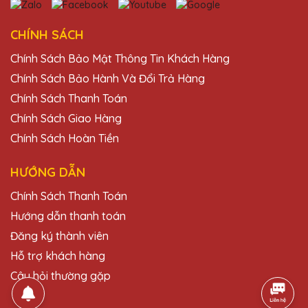
phẩm nhận được đúng như ý muốn.
CHÍNH SÁCH
Đặng Thị Lan
Chính Sách Bảo Mật Thông Tin Khách Hàng
25/11/2025
Chính Sách Bảo Hành Và Đổi Trả Hàng
Sản phẩm của Quà Tặng Pha Lê QTG
Chính Sách Thanh Toán
không chỉ đẹp mà còn rất bền. Rất hài
Chính Sách Giao Hàng
lòng với lựa chọn này.
Chính Sách Hoàn Tiền
HƯỚNG DẪN
Phạm Văn Hòa
25/11/2025
Chính Sách Thanh Toán
Hướng dẫn thanh toán
Sản phẩm của Quà Tặng Pha Lê QTG
không chỉ đẹp mà còn mang lại giá trị tinh
Đăng ký thành viên
thần lớn cho người nhận.
Hỗ trợ khách hàng
Câu hỏi thường gặp
Bùi Văn Thịnh