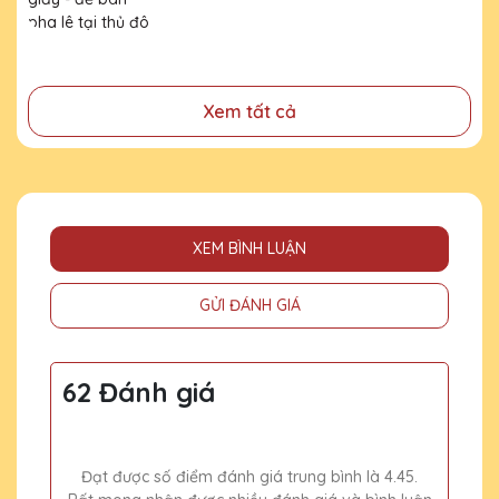
đã cống hiến, đóng góp cho doanh nghiệp, cho cộng
đô Hà Nội
đồng
Xem tất cả
XEM BÌNH LUẬN
GỬI ĐÁNH GIÁ
62 Đánh giá
Đạt được số điểm đánh giá trung bình là 4.45.