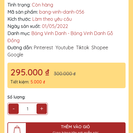
Tình trạng:
Còn hàng
Mã sản phẩm:
bang-vinh-danh-056
Kích thước:
Làm theo yêu cầu
Ngày sản xuất:
01/05/2022
Danh mục:
Bảng Vinh Danh - Bảng Vinh Danh Gỗ
Đồng
Đường dẫn:
Pinterest
Youtube
Tiktok
Shopee
Google
295.000 ₫
300.000 ₫
Tiết kiệm:
5.000 ₫
Số lượng:
-
+
THÊM VÀO GIỎ
Giao hàng tận nơi miễn phí