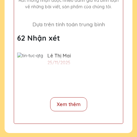
Rất mong nhận được nhiều đánh giá và bình luận
về những bài viết, sản phẩm của chúng tôi.
Dựa trên tính toán trung bình
62 Nhận xét
Lê Thị Mai
25/11/2025
Sản phẩm chất lượng cao
Dương Văn Bảo
25/11/2025
Xem thêm
Rất hài lòng với sản phẩm và dịch vụ của
Quà Tặng Pha Lê QTG. Quà tặng pha lê
được thiết kế độc đáo và chất lượng cao,
phản ánh đúng giá trị của người nhận.