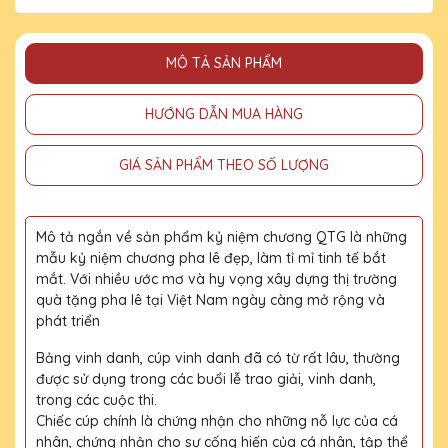
MÔ TẢ SẢN PHẨM
HƯỚNG DẪN MUA HÀNG
GIÁ SẢN PHẨM THEO SỐ LƯỢNG
Mô tả ngắn về sản phẩm kỷ niệm chương QTG là những
mẫu kỷ niệm chương pha lê đẹp, làm tỉ mỉ tinh tế bắt
mắt. Với nhiều ước mơ và hy vọng xây dựng thị trường
quà tặng pha lê tại Việt Nam ngày càng mở rộng và
phát triển
Bảng vinh danh, cúp vinh danh đã có từ rất lâu, thường
được sử dụng trong các buổi lễ trao giải, vinh danh,
trong các cuộc thi.
Chiếc cúp chính là chứng nhận cho những nỗ lực của cá
nhân, chứng nhận cho sự cống hiến của cá nhân, tập thể