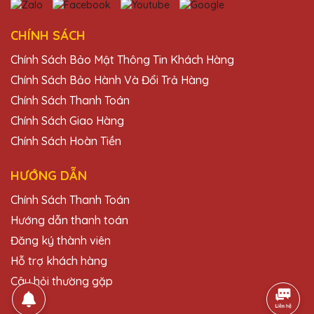
QTG luôn làm tôi hài lòng. Sản phẩm chất
lượng cao và dịch vụ chuyên nghiệp.
CHÍNH SÁCH
Chính Sách Bảo Mật Thông Tin Khách Hàng
Dương Văn Long
Chính Sách Bảo Hành Và Đổi Trả Hàng
25/11/2025
Chính Sách Thanh Toán
Sản phẩm của Quà Tặng Pha Lê QTG
Chính Sách Giao Hàng
không chỉ đẹp mà còn mang lại giá trị tinh
Chính Sách Hoàn Tiền
thần lớn cho người nhận.
HƯỚNG DẪN
Dương Văn Thành
Chính Sách Thanh Toán
25/11/2025
Hướng dẫn thanh toán
Thiết kế kỷ niệm chương của Quà Tặng
Đăng ký thành viên
Pha Lê QTG rất tinh tế và độc đáo. Rất hài
Hỗ trợ khách hàng
lòng với sản phẩm.
Câu hỏi thường gặp
Đỗ Thị Hạnh