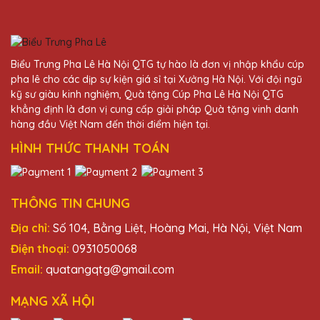
Đỗ Thị Hoa
25/11/2025
Mình đã đặt kỷ niệm chương cho công ty
Biểu Trưng Pha Lê Hà Nội QTG tự hào là đơn vị nhập khẩu cúp
và nhận được rất nhiều lời khen ngợi từ đối
pha lê cho các dịp sự kiện giá sỉ tại Xưởng Hà Nội. Với đội ngũ
tác. Cảm ơn Quà Tặng Pha Lê QTG!
kỹ sư giàu kinh nghiệm, Quà tặng Cúp Pha Lê Hà Nội QTG
khẳng định là đơn vị cung cấp giải pháp Quà tặng vinh danh
hàng đầu Việt Nam đến thời điểm hiện tại.
Trần Văn Quang
HÌNH THỨC THANH TOÁN
25/11/2025
Đội ngũ nhân viên tại Quà Tặng Pha Lê
QTG rất nhiệt tình và chuyên nghiệp. Sản
THÔNG TIN CHUNG
phẩm nhận được đúng như ý muốn.
Địa chỉ:
Số 104, Bằng Liệt, Hoàng Mai, Hà Nội, Việt Nam
Điện thoại:
0931050068
Đặng Thị Mỹ
Email:
quatangqtg@gmail.com
25/11/2025
MẠNG XÃ HỘI
Kỷ niệm chương pha lê từ Quà Tặng Pha Lê