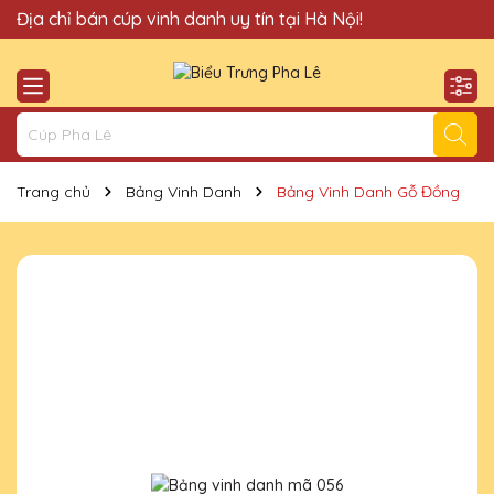
Quà Tặng Cúp Pha Lê Hà Nội QTG xin chào Quý Khách!
Địa chỉ bán cúp vinh danh uy tín tại Hà Nội!
Trang chủ
Bảng Vinh Danh
Bảng Vinh Danh Gỗ Đồng