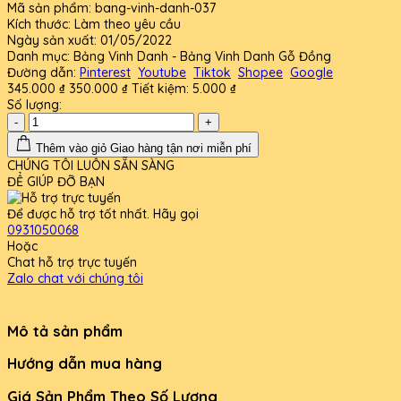
Mã sản phẩm:
bang-vinh-danh-037
Kích thước:
Làm theo yêu cầu
Ngày sản xuất:
01/05/2022
Danh mục:
Bảng Vinh Danh - Bảng Vinh Danh Gỗ Đồng
Đường dẫn:
Pinterest
Youtube
Tiktok
Shopee
Google
345.000 ₫
350.000 ₫
Tiết kiệm:
5.000 ₫
Số lượng:
-
+
Thêm vào giỏ
Giao hàng tận nơi miễn phí
CHÚNG TÔI LUÔN SẴN SÀNG
ĐỂ GIÚP ĐỠ BẠN
Để được hỗ trợ tốt nhất. Hãy gọi
0931050068
Hoặc
Chat hỗ trợ trực tuyến
Zalo chat với chúng tôi
Mô tả sản phẩm
Hướng dẫn mua hàng
Giá Sản Phẩm Theo Số Lượng