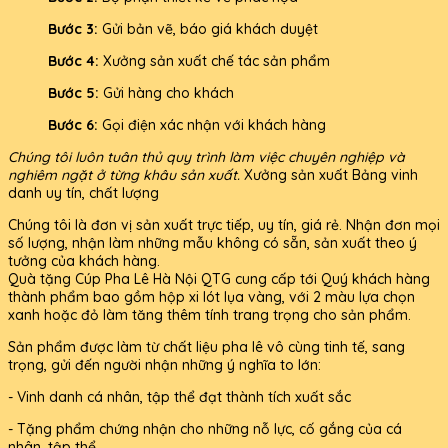
Bước 3:
Gửi bản vẽ, báo giá khách duyệt
Bước 4:
Xưởng sản xuất chế tác sản phẩm
Bước 5:
Gửi hàng cho khách
Bước 6:
Gọi điện xác nhận với khách hàng
Chúng tôi luôn tuân thủ quy trình làm việc chuyên nghiệp và
nghiêm ngặt ở từng khâu sản xuất.
Xưởng sản xuất Bảng vinh
danh uy tín, chất lượng
Chúng tôi là đơn vị sản xuất trực tiếp, uy tín, giá rẻ. Nhận đơn mọi
số lượng, nhận làm những mẫu không có sẵn, sản xuất theo ý
tưởng của khách hàng.
Quà tặng Cúp Pha Lê Hà Nội QTG cung cấp tới Quý khách hàng
thành phẩm bao gồm hộp xi lót lụa vàng, với 2 màu lựa chọn
xanh hoặc đỏ làm tăng thêm tính trang trọng cho sản phẩm.
Sản phẩm được làm từ chất liệu pha lê vô cùng tinh tế, sang
trọng, gửi đến người nhận những ý nghĩa to lớn:
- Vinh danh cá nhân, tập thể đạt thành tích xuất sắc
- Tặng phẩm chứng nhận cho những nỗ lực, cố gắng của cá
nhân, tập thể