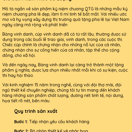
Mô tả ngắn về sản phẩm kỷ niệm chương QTG là những mẫu kỷ
niệm chương pha lê đẹp, làm tỉ mỉ tinh tế bắt mắt. Với nhiều ước
mơ và hy vọng xây dựng thị trường quà tặng pha lê tại Việt Nam
ngày càng mở rộng và phát triển
Bảng vinh danh, cúp vinh danh đã có từ rất lâu, thường được sử
dụng trong các buổi lễ trao giải, vinh danh, trong các cuộc thi.
Chiếc cúp chính là chứng nhận cho những nỗ lực của cá nhân,
chứng nhận cho sự cống hiến của cá nhân, tập thể cho cộng
đồng, cho xã hội.
Và đến ngày nay, Bảng vinh danh lại càng trở thành một tặng
phẩm ý nghĩa, được lựa chọn nhiều nhất mỗi khi có sự kiện, cuộc
thi hay hội thảo.
Với kinh nghiệm 15 năm trong nghề, cùng với đội thợ mài, đội
ngũ thiết kế chuyên nghiệp, chúng tôi tự tin mang đến khách
hàng những sản phẩm chất lượng, đường nét tinh tế, nội dung,
họa tiết rõ nét, bền màu.
Quy trình sản xuất
Bước 1:
Tiếp nhận yêu cầu khách hàng
Bước 2:
Bộ phận thiết kế vẽ phác họa