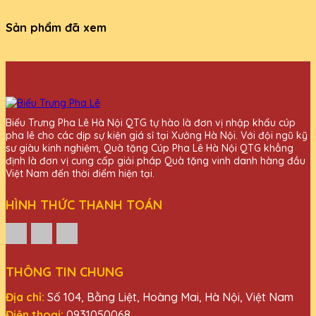
Sản phẩm đã xem
Biểu Trưng Pha Lê Hà Nội QTG tự hào là đơn vị nhập khẩu cúp
pha lê cho các dịp sự kiện giá sỉ tại Xưởng Hà Nội. Với đội ngũ kỹ
sư giàu kinh nghiệm, Quà tặng Cúp Pha Lê Hà Nội QTG khẳng
định là đơn vị cung cấp giải pháp Quà tặng vinh danh hàng đầu
Việt Nam đến thời điểm hiện tại.
HÌNH THỨC THANH TOÁN
THÔNG TIN CHUNG
Địa chỉ:
Số 104, Bằng Liệt, Hoàng Mai, Hà Nội, Việt Nam
Điện thoại:
0931050068