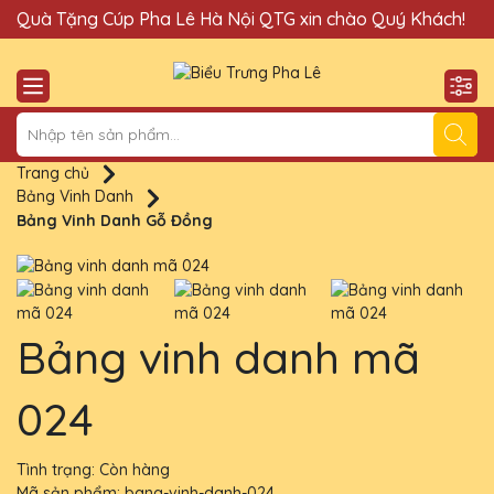
Quà Tặng Cúp Pha Lê Hà Nội QTG xin chào Quý Khách!
Đị
Trang chủ
Bảng Vinh Danh
Bảng Vinh Danh Gỗ Đồng
Bảng vinh danh mã
024
Tình trạng:
Còn hàng
Mã sản phẩm:
bang-vinh-danh-024