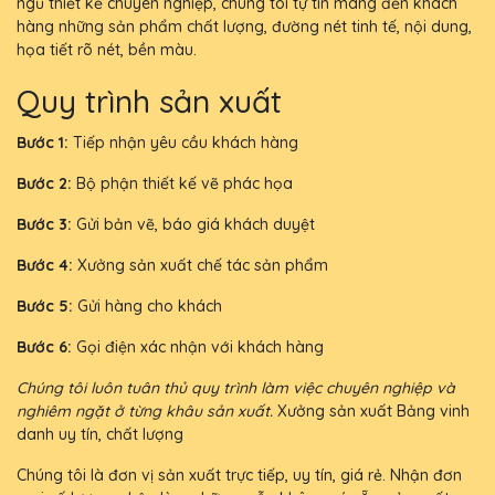
ngũ thiết kế chuyên nghiệp, chúng tôi tự tin mang đến khách
hàng những sản phẩm chất lượng, đường nét tinh tế, nội dung,
họa tiết rõ nét, bền màu.
Quy trình sản xuất
Bước 1:
Tiếp nhận yêu cầu khách hàng
Bước 2:
Bộ phận thiết kế vẽ phác họa
Bước 3:
Gửi bản vẽ, báo giá khách duyệt
Bước 4:
Xưởng sản xuất chế tác sản phẩm
Bước 5:
Gửi hàng cho khách
Bước 6:
Gọi điện xác nhận với khách hàng
Chúng tôi luôn tuân thủ quy trình làm việc chuyên nghiệp và
nghiêm ngặt ở từng khâu sản xuất.
Xưởng sản xuất Bảng vinh
danh uy tín, chất lượng
Chúng tôi là đơn vị sản xuất trực tiếp, uy tín, giá rẻ. Nhận đơn