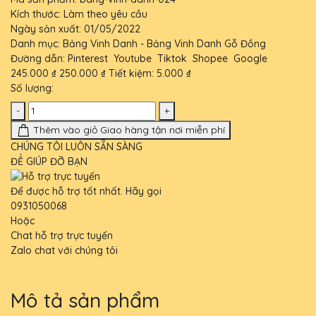
Kích thước:
Làm theo yêu cầu
Ngày sản xuất:
01/05/2022
Danh mục:
Bảng Vinh Danh - Bảng Vinh Danh Gỗ Đồng
Đường dẫn:
Pinterest
Youtube
Tiktok
Shopee
Google
245.000 ₫
250.000 ₫
Tiết kiệm:
5.000 ₫
Số lượng:
-
+
Thêm vào giỏ
Giao hàng tận nơi miễn phí
CHÚNG TÔI LUÔN SẴN SÀNG
ĐỂ GIÚP ĐỠ BẠN
Để được hỗ trợ tốt nhất. Hãy gọi
0931050068
Hoặc
Chat hỗ trợ trực tuyến
Zalo chat với chúng tôi
Mô tả sản phẩm