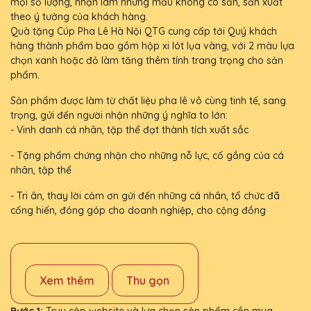
mọi số lượng, nhận làm những mẫu không có sẵn, sản xuất
theo ý tưởng của khách hàng.
Quà tặng Cúp Pha Lê Hà Nội QTG cung cấp tới Quý khách
hàng thành phẩm bao gồm hộp xi lót lụa vàng, với 2 màu lựa
chọn xanh hoặc đỏ làm tăng thêm tính trang trọng cho sản
phẩm.
Sản phẩm được làm từ chất liệu pha lê vô cùng tinh tế, sang
trọng, gửi đến người nhận những ý nghĩa to lớn:
- Vinh danh cá nhân, tập thể đạt thành tích xuất sắc
- Tặng phẩm chứng nhận cho những nỗ lực, cố gắng của cá
nhân, tập thể
- Tri ân, thay lời cảm ơn gửi đến những cá nhân, tổ chức đã
cống hiến, đóng góp cho doanh nghiệp, cho cộng đồng
Xem thêm
Thu gọn