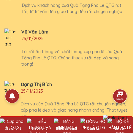
Dịch vụ khách hàng của Quà Tặng Pha Lê QTG rất
tốt, từ tư vấn đến giao hàng đều rất chuyên nghiệp.
Vũ Văn Lâm
25/11/2025
Tôi rất ấn tượng với chất lượng cúp pha lê của Quà
Tặng Pha Lê QTG. Chúng thực sự rất đẹp và sang
trọng!
Đặng Thị Bích
25/11/2025
Dịch vụ của Quà Tặng Pha Lê QTG rất chuyên nghiệp,
cúp pha lê đẹp và giao hàng nhanh chóng. Thật tuyệt
vời!
Cúp pha lê
Biểu trưng
Bảng gỗ đồng
Đồng hồ
Để bàn