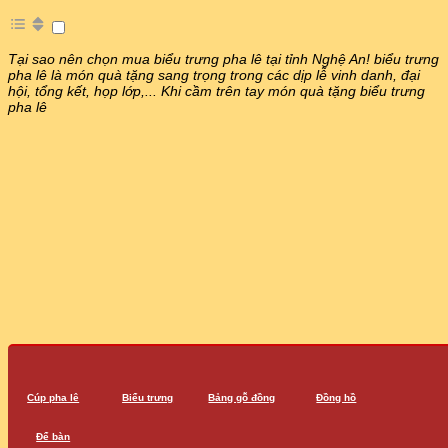
Tóm tắt nội dung
Tại sao nên chọn mua biểu trưng pha lê tại tỉnh Nghệ An! biểu
trưng pha lê là món quà tặng sang trọng trong các dịp lễ vinh
danh, đại hội, tổng kết, họp lớp,... Khi cầm trên tay món quà tặng
biểu trưng pha lê
Cúp pha lê
Biểu trưng
Bảng gỗ đồng
Đồng hồ
Để bàn