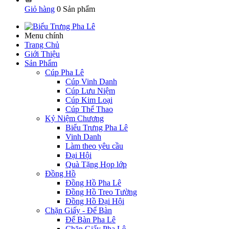
Giỏ hàng
0
Sản phẩm
Menu chính
Trang Chủ
Giới Thiệu
Sản Phẩm
Cúp Pha Lê
Cúp Vinh Danh
Cúp Lưu Niệm
Cúp Kim Loại
Cúp Thể Thao
Kỷ Niệm Chương
Biểu Trưng Pha Lê
Vinh Danh
Làm theo yêu cầu
Đại Hội
Quà Tặng Họp lớp
Đồng Hồ
Đồng Hồ Pha Lê
Đồng Hồ Treo Tường
Đồng Hồ Đại Hội
Chặn Giấy - Để Bàn
Để Bàn Pha Lê
Chặn Giấy Pha Lê