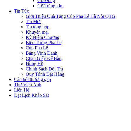
Gỗ Đồng
Gỗ Tráng kim
Tin Tức
Giới Thiệu Quà Tặng Cúp Pha Lê Hà Nội QTG
Tin Mới
Tin tổng hợp
Khuyến mại
Kỷ Niệm Chương
Biểu Trưng Pha Lê
Cúp Pha Lê
Bảng Vinh Danh
Chặn Giấy Để Bàn
Đồng Hồ
Chính Sách Đổi Trả
Quy Trình Đặt Hàng
Câu hỏi thường gặp
Thư Viện Ảnh
Liên Hệ
Đặt Lịch Khảo Sát