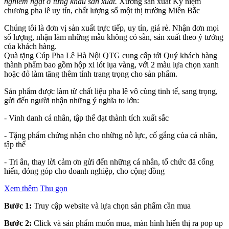
nghiêm ngặt ở từng khâu sản xuất.
Xưởng sản xuất Kỷ niệm
chương pha lê uy tín, chất lượng số một thị trường Miền Bắc
Chúng tôi là đơn vị sản xuất trực tiếp, uy tín, giá rẻ. Nhận đơn mọi
số lượng, nhận làm những mẫu không có sẵn, sản xuất theo ý tưởng
của khách hàng.
Quà tặng Cúp Pha Lê Hà Nội QTG cung cấp tới Quý khách hàng
thành phẩm bao gồm hộp xi lót lụa vàng, với 2 màu lựa chọn xanh
hoặc đỏ làm tăng thêm tính trang trọng cho sản phẩm.
Sản phẩm được làm từ chất liệu pha lê vô cùng tinh tế, sang trọng,
gửi đến người nhận những ý nghĩa to lớn:
- Vinh danh cá nhân, tập thể đạt thành tích xuất sắc
- Tặng phẩm chứng nhận cho những nỗ lực, cố gắng của cá nhân,
tập thể
- Tri ân, thay lời cảm ơn gửi đến những cá nhân, tổ chức đã cống
hiến, đóng góp cho doanh nghiệp, cho cộng đồng
Xem thêm
Thu gọn
Bước 1:
Truy cập website và lựa chọn sản phẩm cần mua
Bước 2:
Click và sản phẩm muốn mua, màn hình hiển thị ra pop up