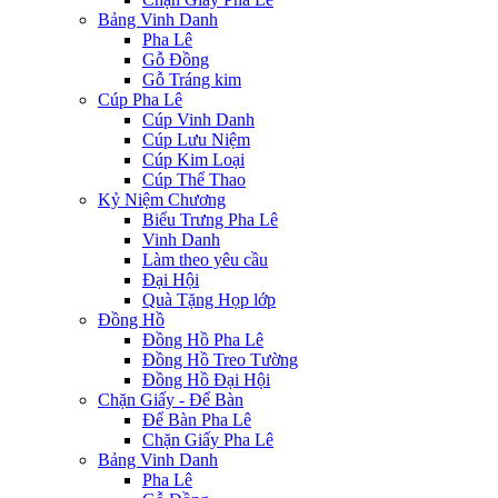
Bảng Vinh Danh
Pha Lê
Gỗ Đồng
Gỗ Tráng kim
Cúp Pha Lê
Cúp Vinh Danh
Cúp Lưu Niệm
Cúp Kim Loại
Cúp Thể Thao
Kỷ Niệm Chương
Biểu Trưng Pha Lê
Vinh Danh
Làm theo yêu cầu
Đại Hội
Quà Tặng Họp lớp
Đồng Hồ
Đồng Hồ Pha Lê
Đồng Hồ Treo Tường
Đồng Hồ Đại Hội
Chặn Giấy - Để Bàn
Để Bàn Pha Lê
Chặn Giấy Pha Lê
Bảng Vinh Danh
Pha Lê