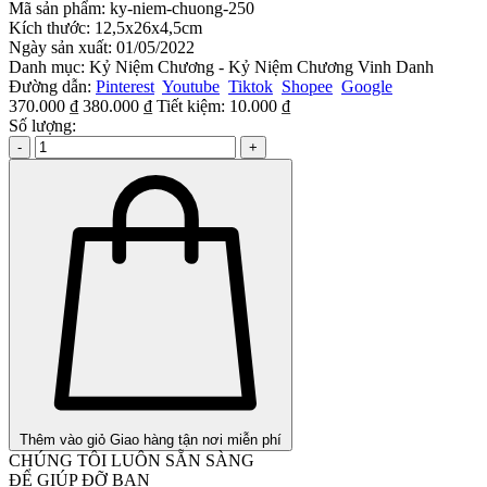
Mã sản phẩm:
ky-niem-chuong-250
Kích thước:
12,5x26x4,5cm
Ngày sản xuất:
01/05/2022
Danh mục:
Kỷ Niệm Chương - Kỷ Niệm Chương Vinh Danh
Đường dẫn:
Pinterest
Youtube
Tiktok
Shopee
Google
370.000 ₫
380.000 ₫
Tiết kiệm:
10.000 ₫
Số lượng:
-
+
Thêm vào giỏ
Giao hàng tận nơi miễn phí
CHÚNG TÔI LUÔN SẴN SÀNG
ĐỂ GIÚP ĐỠ BẠN