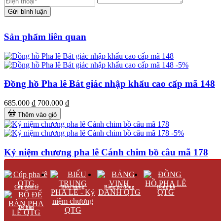
Gửi bình luận
Sản phẩm liên quan
-5%
Đồng hồ Pha lê Bát giác nhập khẩu cao cấp mã 148
685.000 ₫
700.000 ₫
Thêm vào giỏ
-5%
Kỷ niệm chương pha lê Cánh chim bồ câu mã 178
295.000 ₫
300.000 ₫
Thêm vào giỏ
Cúp pha lê
Biểu trưng
Bảng gỗ đồng
Đồng hồ
-5%
Để bàn
Kỷ niệm chương pha lê mã 107