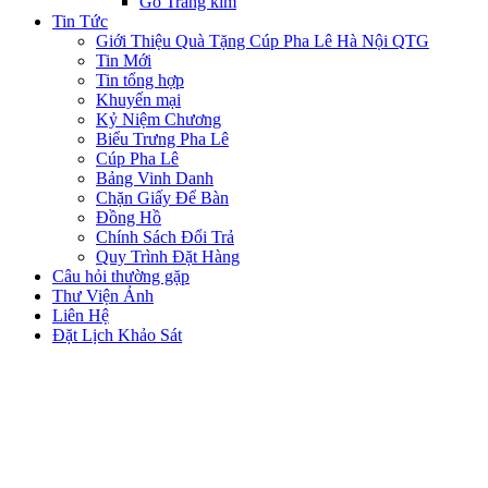
Gỗ Tráng kim
Tin Tức
Giới Thiệu Quà Tặng Cúp Pha Lê Hà Nội QTG
Tin Mới
Tin tổng hợp
Khuyến mại
Kỷ Niệm Chương
Biểu Trưng Pha Lê
Cúp Pha Lê
Bảng Vinh Danh
Chặn Giấy Để Bàn
Đồng Hồ
Chính Sách Đổi Trả
Quy Trình Đặt Hàng
Câu hỏi thường gặp
Thư Viện Ảnh
Liên Hệ
Đặt Lịch Khảo Sát