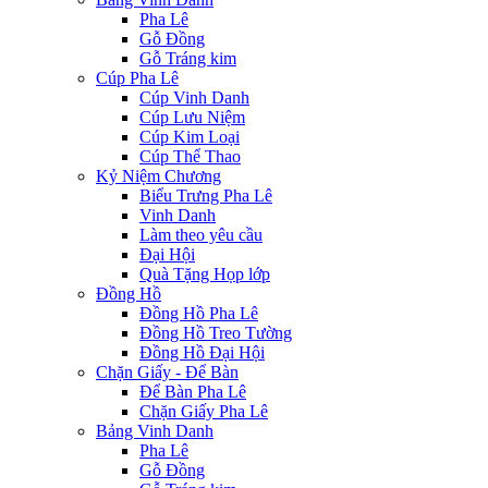
Pha Lê
Gỗ Đồng
Gỗ Tráng kim
Cúp Pha Lê
Cúp Vinh Danh
Cúp Lưu Niệm
Cúp Kim Loại
Cúp Thể Thao
Kỷ Niệm Chương
Biểu Trưng Pha Lê
Vinh Danh
Làm theo yêu cầu
Đại Hội
Quà Tặng Họp lớp
Đồng Hồ
Đồng Hồ Pha Lê
Đồng Hồ Treo Tường
Đồng Hồ Đại Hội
Chặn Giấy - Để Bàn
Để Bàn Pha Lê
Chặn Giấy Pha Lê
Bảng Vinh Danh
Pha Lê
Gỗ Đồng