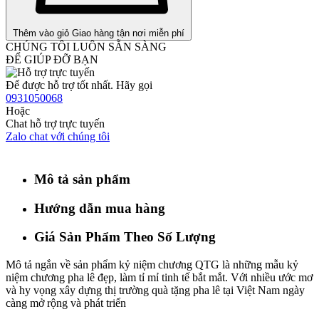
Thêm vào giỏ
Giao hàng tận nơi miễn phí
CHÚNG TÔI LUÔN SẴN SÀNG
ĐỂ GIÚP ĐỠ BẠN
Để được hỗ trợ tốt nhất. Hãy gọi
0931050068
Hoặc
Chat hỗ trợ trực tuyến
Zalo chat với chúng tôi
Mô tả sản phẩm
Hướng dẫn mua hàng
Giá Sản Phẩm Theo Số Lượng
Mô tả ngắn về sản phẩm kỷ niệm chương QTG là những mẫu kỷ
niệm chương pha lê đẹp, làm tỉ mỉ tinh tế bắt mắt. Với nhiều ước mơ
và hy vọng xây dựng thị trường quà tặng pha lê tại Việt Nam ngày
càng mở rộng và phát triển