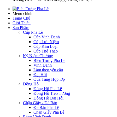
Menu chính
Trang Chủ
Giới Thiệu
Sản Phẩm
Cúp Pha Lê
Cúp Vinh Danh
Cúp Lưu Niệm
Cúp Kim Loại
Cúp Thể Thao
Kỷ Niệm Chương
Biểu Trưng Pha Lê
Vinh Danh
Làm theo yêu cầu
Đại Hội
Quà Tặng Họp lớp
Đồng Hồ
Đồng Hồ Pha Lê
Đồng Hồ Treo Tường
Đồng Hồ Đại Hội
Chặn Giấy - Để Bàn
Để Bàn Pha Lê
Chặn Giấy Pha Lê
Bảng Vinh Danh