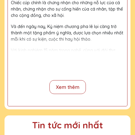
Chiếc cúp chính là chứng nhận cho những nỗ lực của cá
nhân, chứng nhận cho sự cống hiến của cá nhân, tập thể
cho cộng đồng, cho xã hội.
Và đến ngày nay, Kỷ niệm chương pha lê lại càng trở
thành một tặng phẩm ý nghĩa, được lựa chọn nhiều nhất
mỗi khi có sự kiện, cuộc thi hay hội thảo.
Với kinh nghiệm 15 năm trong nghề, cùng với đội thợ
mài, đội ngũ thiết kế chuyên nghiệp, chúng tôi tự tin
mang đến khách hàng những sản phẩm chất lượng,
đường nét tinh tế, nội dung, họa tiết rõ nét, bền màu.
Quy trình sản xuất
Xem thêm
Bước 1:
Tiếp nhận yêu cầu khách hàng
Bước 2:
Bộ phận thiết kế vẽ phác họa
Bước 3:
Gửi bản vẽ, báo giá khách duyệt
Tin tức mới nhất
Bước 4:
Xưởng sản xuất chế tác sản phẩm