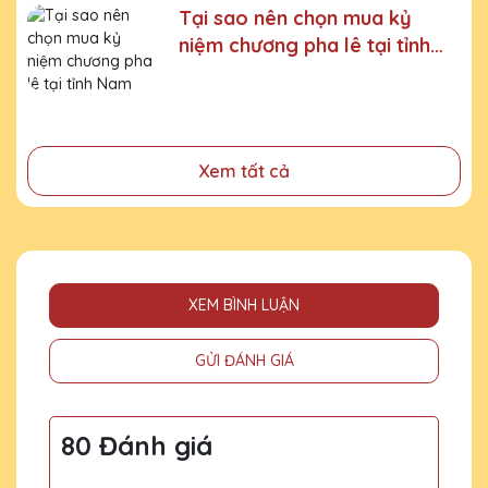
cá nhân, tập thể
Tại sao nên chọn mua kỷ
niệm chương pha lê tại tỉnh
- Tri ân, thay lời cảm ơn gửi đến những cá nhân, tổ chức
đã cống hiến, đóng góp cho doanh nghiệp, cho cộng
Nam Định
đồng
Xem tất cả
XEM BÌNH LUẬN
GỬI ĐÁNH GIÁ
80 Đánh giá