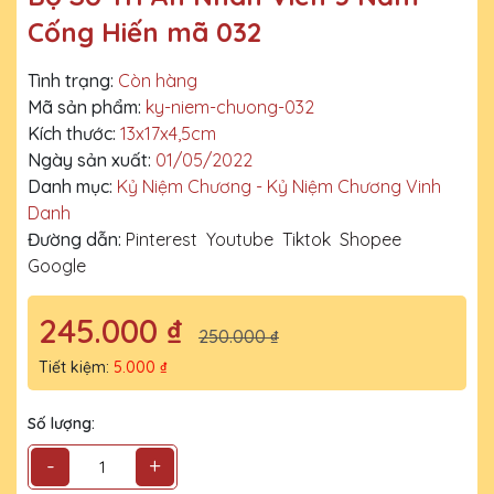
Cống Hiến mã 032
Tình trạng:
Còn hàng
Mã sản phẩm:
ky-niem-chuong-032
Kích thước:
13x17x4,5cm
Ngày sản xuất:
01/05/2022
Danh mục:
Kỷ Niệm Chương - Kỷ Niệm Chương Vinh
Danh
Đường dẫn:
Pinterest
Youtube
Tiktok
Shopee
Google
245.000 ₫
250.000 ₫
Tiết kiệm:
5.000 ₫
Số lượng:
-
+