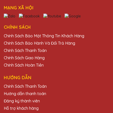
MẠNG XÃ HỘI
Phạm Văn Khánh
25/11/2025
Đội ngũ thiết kế của Quà Tặng Pha Lê QTG
CHÍNH SÁCH
thật sự sáng tạo và chuyên nghiệp. Cúp pha
Chính Sách Bảo Mật Thông Tin Khách Hàng
lê hoàn hảo đến từng chi tiết, chắc chắn sẽ
giới thiệu cho bạn bè và đồng nghiệp.
Chính Sách Bảo Hành Và Đổi Trả Hàng
Chính Sách Thanh Toán
Chính Sách Giao Hàng
Hoàng Thị Vân
25/11/2025
Chính Sách Hoàn Tiền
Thiết kế cúp pha lê tại Quà Tặng Pha Lê
HƯỚNG DẪN
QTG thật sự tinh tế và đẳng cấp. Rất tự hào
khi trao tặng những chiếc cúp này cho đối
Chính Sách Thanh Toán
tác và khách hàng của mình.
Hướng dẫn thanh toán
Đăng ký thành viên
Hỗ trợ khách hàng
Hồ Văn Lâm