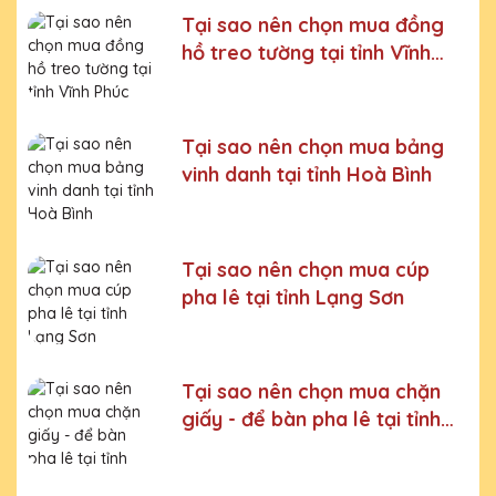
Bước 5:
Gửi hàng cho khách
Tại sao nên chọn mua đồng
hồ treo tường tại tỉnh Vĩnh
Bước 6:
Gọi điện xác nhận với khách hàng
Phúc
Chúng tôi luôn tuân thủ quy trình làm việc chuyên nghiệp
và nghiêm ngặt ở từng khâu sản xuất.
Xưởng sản xuất
Kỷ niệm chương pha lê uy tín, chất lượng số một thị
Tại sao nên chọn mua bảng
trường Miền Bắc
vinh danh tại tỉnh Hoà Bình
Chúng tôi là đơn vị sản xuất trực tiếp, uy tín, giá rẻ. Nhận
đơn mọi số lượng, nhận làm những mẫu không có sẵn,
sản xuất theo ý tưởng của khách hàng.
Tại sao nên chọn mua cúp
Quà tặng Cúp Pha Lê Hà Nội QTG cung cấp tới Quý
pha lê tại tỉnh Lạng Sơn
khách hàng thành phẩm bao gồm hộp xi lót lụa vàng,
với 2 màu lựa chọn xanh hoặc đỏ làm tăng thêm tính
trang trọng cho sản phẩm.
Sản phẩm được làm từ chất liệu pha lê vô cùng tinh tế,
Tại sao nên chọn mua chặn
sang trọng, gửi đến người nhận những ý nghĩa to lớn:
giấy - để bàn pha lê tại tỉnh
- Vinh danh cá nhân, tập thể đạt thành tích xuất sắc
Sơn La
- Tặng phẩm chứng nhận cho những nỗ lực, cố gắng của