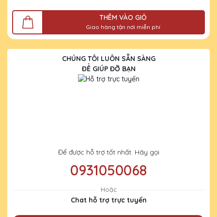
THÊM VÀO GIỎ
Giao hàng tận nơi miễn phí
CHÚNG TÔI LUÔN SẴN SÀNG
ĐỂ GIÚP ĐỠ BẠN
Để được hỗ trợ tốt nhất. Hãy gọi
0931050068
Hoặc
Chat hỗ trợ trực tuyến