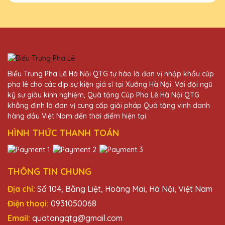
6 ngày làm việc)
Dương Văn Bảo
25/11/2025
Biểu Trưng Pha Lê Hà Nội QTG tự hào là đơn vị nhập khẩu cúp
Rất hài lòng với sản phẩm và dịch vụ của
pha lê cho các dịp sự kiện giá sỉ tại Xưởng Hà Nội. Với đội ngũ
Quà Tặng Pha Lê QTG. Quà tặng pha lê
kỹ sư giàu kinh nghiệm, Quà tặng Cúp Pha Lê Hà Nội QTG
được thiết kế độc đáo và chất lượng cao,
khẳng định là đơn vị cung cấp giải pháp Quà tặng vinh danh
phản ánh đúng giá trị của người nhận.
hàng đầu Việt Nam đến thời điểm hiện tại.
HÌNH THỨC THANH TOÁN
Dương Văn Thành
25/11/2025
THÔNG TIN CHUNG
Thiết kế cúp pha lê tại Quà Tặng Pha Lê
QTG thật sự tinh tế và đẳng cấp. Rất tự hào
Địa chỉ:
Số 104, Bằng Liệt, Hoàng Mai, Hà Nội, Việt Nam
khi trao tặng những chiếc cúp này cho đối
Điện thoại:
0931050068
tác và khách hàng của mình.
Email:
quatangqtg@gmail.com