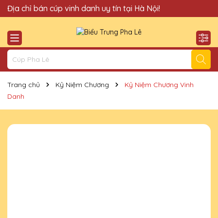
Quà Tặng Cúp Pha Lê Hà Nội QTG xin chào Quý Khách!
Địa chỉ bán cúp vinh danh uy tín tại Hà Nội!
Trang chủ
Kỷ Niệm Chương
Kỷ Niệm Chương Vinh
Danh