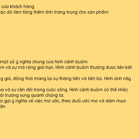
g của khách hàng.
ặc đỏ làm tăng thêm tính trang trọng cho sản phẩm.
 một số ý nghĩa chung của hình cánh buồm:
ảm và sự mở rộng giới hạn. Hình cánh buồm thường được liên kết
g gió, đồng thời mang lại sự thăng tiến và tiến bộ. Hình ảnh này
hòa và sự cân đối trong cuộc sống. Hình cánh buồm có thể nhắc
ôi trường xung quanh chúng ta.
ơi gợi ý nghĩa về việc mơ ước, theo đuổi ước mơ và dám mạo
ân.