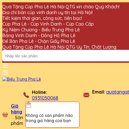
Quà Tặng Cúp Pha Lê Hà Nội QTG xin chào Quý Khách!
Địa chỉ bán cúp vinh danh uy tín tại Hà Nội!
Tiết kiệm thời gian, công sức, tiền bạc!
Cúp Pha Lê - Cúp Vinh Danh - Cúp Cao Cấp
Kỷ Niệm Chương - Biểu Trưng Pha Lê
Bảng Vinh Danh - Đồng Hồ Pha Lê
Để Bàn Pha Lê - Chặn Giấy Pha Lê
Quà Tặng Cúp Pha Lê Hà Nội QTG Uy Tín, Chất Lượng
Email:
quatangq
Holine:
0931050068
Giỏ
hàng
Không có sản phẩm nào
0
Sản
trong giỏ hàng của bạn
phẩm