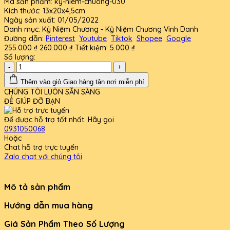
Mã sản phẩm:
ky-niem-chuong-030
Kích thước:
13x20x4,5cm
Ngày sản xuất:
01/05/2022
Danh mục:
Kỷ Niệm Chương - Kỷ Niệm Chương Vinh Danh
Đường dẫn:
Pinterest
Youtube
Tiktok
Shopee
Google
255.000 ₫
260.000 ₫
Tiết kiệm:
5.000 ₫
Số lượng:
-
+
Thêm vào giỏ
Giao hàng tận nơi miễn phí
CHÚNG TÔI LUÔN SẴN SÀNG
ĐỂ GIÚP ĐỠ BẠN
Để được hỗ trợ tốt nhất. Hãy gọi
0931050068
Hoặc
Chat hỗ trợ trực tuyến
Zalo chat với chúng tôi
Mô tả sản phẩm
Hướng dẫn mua hàng
Giá Sản Phẩm Theo Số Lượng