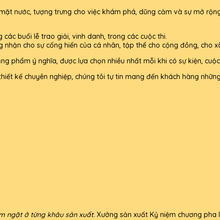
n mặt nước, tượng trưng cho việc khám phá, dũng cảm và sự mở rộn
ác buổi lễ trao giải, vinh danh, trong các cuộc thi.
g nhận cho sự cống hiến của cá nhân, tập thể cho cộng đồng, cho xã
g phẩm ý nghĩa, được lựa chọn nhiều nhất mỗi khi có sự kiện, cuộc 
thiết kế chuyên nghiệp, chúng tôi tự tin mang đến khách hàng những 
êm ngặt ở từng khâu sản xuất.
Xưởng sản xuất Kỷ niệm chương pha lê 