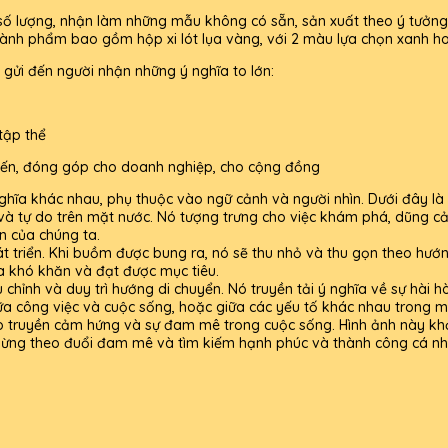
mọi số lượng, nhận làm những mẫu không có sẵn, sản xuất theo ý tưởn
nh phẩm bao gồm hộp xi lót lụa vàng, với 2 màu lựa chọn xanh ho
, gửi đến người nhận những ý nghĩa to lớn:
tập thể
 hiến, đóng góp cho doanh nghiệp, cho cộng đồng
hĩa khác nhau, phụ thuộc vào ngữ cảnh và người nhìn. Dưới đây là
và tự do trên mặt nước. Nó tượng trưng cho việc khám phá, dũng c
n của chúng ta.
át triển. Khi buồm được bung ra, nó sẽ thu nhỏ và thu gọn theo hướn
a khó khăn và đạt được mục tiêu.
chỉnh và duy trì hướng di chuyển. Nó truyền tải ý nghĩa về sự hài 
ữa công việc và cuộc sống, hoặc giữa các yếu tố khác nhau trong m
o truyền cảm hứng và sự đam mê trong cuộc sống. Hình ảnh này kh
gừng theo đuổi đam mê và tìm kiếm hạnh phúc và thành công cá nh