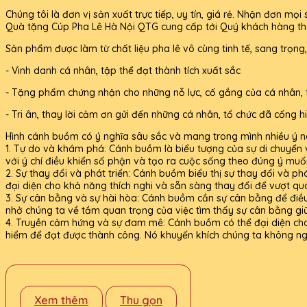
Chúng tôi là đơn vị sản xuất trực tiếp, uy tín, giá rẻ. Nhận đơn 
Quà tặng Cúp Pha Lê Hà Nội QTG cung cấp tới Quý khách hàng thà
Sản phẩm được làm từ chất liệu pha lê vô cùng tinh tế, sang trọng
- Vinh danh cá nhân, tập thể đạt thành tích xuất sắc
- Tặng phẩm chứng nhận cho những nỗ lực, cố gắng của cá nhân, 
- Tri ân, thay lời cảm ơn gửi đến những cá nhân, tổ chức đã cống
Hình cánh buồm có ý nghĩa sâu sắc và mang trong mình nhiều ý ng
1. Tự do và khám phá: Cánh buồm là biểu tượng của sự di chuyển 
với ý chí điều khiển số phận và tạo ra cuộc sống theo đúng ý muố
2. Sự thay đổi và phát triển: Cánh buồm biểu thị sự thay đổi và ph
đại diện cho khả năng thích nghi và sẵn sàng thay đổi để vượt qu
3. Sự cân bằng và sự hài hòa: Cánh buồm cần sự cân bằng để điều 
nhở chúng ta về tầm quan trọng của việc tìm thấy sự cân bằng gi
4. Truyền cảm hứng và sự đam mê: Cánh buồm có thể đại diện ch
hiểm để đạt được thành công. Nó khuyến khích chúng ta không n
Xem thêm
Thu gọn