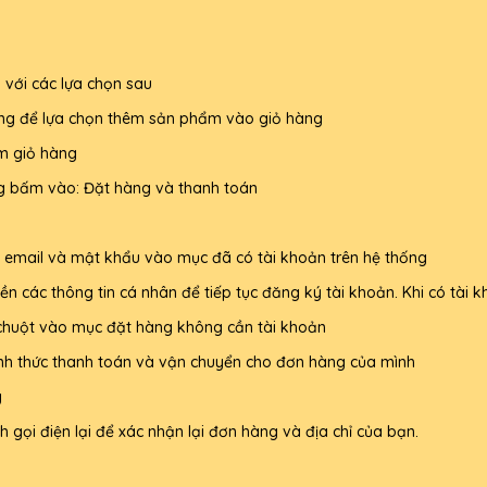
 với các lựa chọn sau
ng để lựa chọn thêm sản phẩm vào giỏ hàng
m giỏ hàng
g bấm vào: Đặt hàng và thanh toán
à email và mật khẩu vào mục đã có tài khoản trên hệ thống
ền các thông tin cá nhân để tiếp tục đăng ký tài khoản. Khi có tà
huột vào mục đặt hàng không cần tài khoản
ình thức thanh toán và vận chuyển cho đơn hàng của mình
g
 gọi điện lại để xác nhận lại đơn hàng và địa chỉ của bạn.