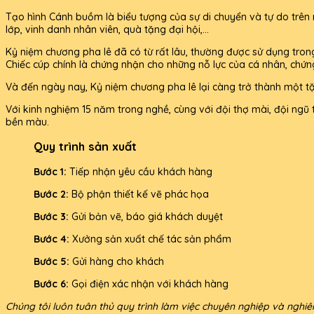
Tạo hình Cánh buồm là biểu tượng của sự di chuyển và tự do trê
lớp, vinh danh nhân viên, quà tặng đại hội,...
Kỷ niệm chương pha lê đã có từ rất lâu, thường được sử dụng trong c
Chiếc cúp chính là chứng nhận cho những nỗ lực của cá nhân, chứn
Và đến ngày nay, Kỷ niệm chương pha lê lại càng trở thành một tặn
Với kinh nghiệm 15 năm trong nghề, cùng với đội thợ mài, đội ngũ 
bền màu.
Quy trình sản xuất
Bước 1:
Tiếp nhận yêu cầu khách hàng
Bước 2:
Bộ phận thiết kế vẽ phác họa
Bước 3:
Gửi bản vẽ, báo giá khách duyệt
Bước 4:
Xưởng sản xuất chế tác sản phẩm
Bước 5:
Gửi hàng cho khách
Bước 6:
Gọi điện xác nhận với khách hàng
Chúng tôi luôn tuân thủ quy trình làm việc chuyên nghiệp và nghi