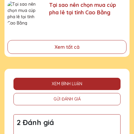
Chúng tôi là đơn vị sản xuất trực tiếp, uy tín, giá rẻ. Nhận
Tại sao nên chọn mua cúp
đơn mọi số lượng, nhận làm những mẫu không có sẵn,
pha lê tại tỉnh Cao Bằng
sản xuất theo ý tưởng của khách hàng.
Quà tặng Cúp Pha Lê Hà Nội QTG cung cấp tới Quý
khách hàng thành phẩm bao gồm hộp xi lót lụa vàng,
với 2 màu lựa chọn xanh hoặc đỏ làm tăng thêm tính
trang trọng cho sản phẩm.
Xem tất cả
Sản phẩm được làm từ chất liệu pha lê vô cùng tinh tế,
sang trọng, gửi đến người nhận những ý nghĩa to lớn:
- Vinh danh cá nhân, tập thể đạt thành tích xuất sắc
- Tặng phẩm chứng nhận cho những nỗ lực, cố gắng của
cá nhân, tập thể
XEM BÌNH LUẬN
- Tri ân, thay lời cảm ơn gửi đến những cá nhân, tổ chức
GỬI ĐÁNH GIÁ
đã cống hiến, đóng góp cho doanh nghiệp, cho cộng
đồng
2 Đánh giá