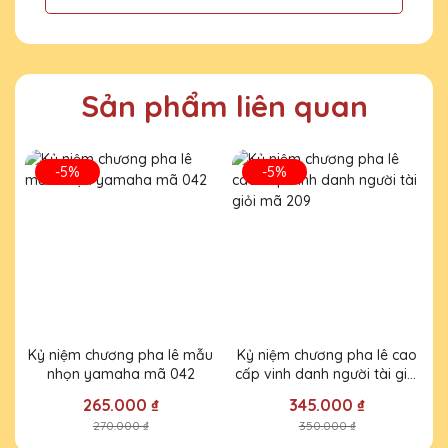
25/11/2025
Tôi rất ấn tượng với cúp pha lê của Quà
Tặng Pha Lê QTG. Chúng không chỉ đẹp
Sản phẩm liên quan
mà còn rất chất lượng!
-5%
-5%
Kỷ niệm chương pha lê mẫu
Kỷ niệm chương pha lê cao
K
nhọn yamaha mã 042
cấp vinh danh người tài giỏi
mã 209
265.000 ₫
345.000 ₫
270.000 ₫
350.000 ₫