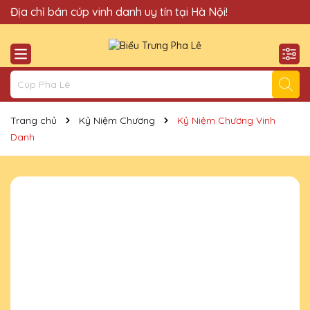
Quà Tặng Cúp Pha Lê Hà Nội QTG xin chào Quý Khách!
Địa chỉ bán cúp vinh danh uy tín tại Hà Nội!
Trang chủ
Kỷ Niệm Chương
Kỷ Niệm Chương Vinh
Danh