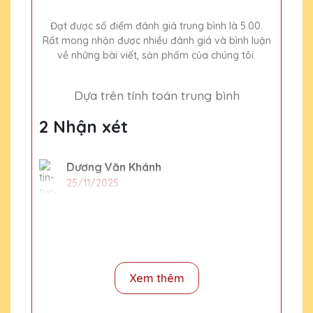
Đạt được số điểm đánh giá trung bình là 5.00.
Rất mong nhận được nhiều đánh giá và bình luận
về những bài viết, sản phẩm của chúng tôi.
Dựa trên tính toán trung bình
2 Nhận xét
Dương Văn Khánh
25/11/2025
Rất hài lòng với sản phẩm và dịch vụ của
Quà Tặng Pha Lê QTG. Cúp pha lê được thiết
kế độc đáo và chất lượng cao, phản ánh
đúng giá trị của người nhận.
Xem thêm
Hoàng Thị Xuân