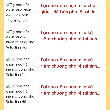
mài, đội ngũ thiết kế chuyên nghiệp, chúng tôi tự tin
Tại sao nên chọn mua chặn
mang đến khách hàng những sản phẩm chất lượng,
giấy - để bàn pha lê tại tỉnh
đường nét tinh tế, nội dung, họa tiết rõ nét, bền màu.
Thái Bình
Quy trình sản xuất
Tại sao nên chọn mua kỷ
Bước 1:
Tiếp nhận yêu cầu khách hàng
niệm chương pha lê tại tỉnh
Bước 2:
Bộ phận thiết kế vẽ phác họa
Hải Phòng
Bước 3:
Gửi bản vẽ, báo giá khách duyệt
Tại sao nên chọn mua kỷ
Bước 4:
Xưởng sản xuất chế tác sản phẩm
niệm chương pha lê tại tỉnh
Bước 5:
Gửi hàng cho khách
Nam Định
Bước 6:
Gọi điện xác nhận với khách hàng
Tại sao nên chọn mua kỷ
Chúng tôi luôn tuân thủ quy trình làm việc chuyên nghiệp
niệm chương pha lê tại tỉnh
và nghiêm ngặt ở từng khâu sản xuất.
Xưởng sản xuất
Bắc Kạn
Kỷ niệm chương pha lê uy tín, chất lượng số một thị
trường Miền Bắc