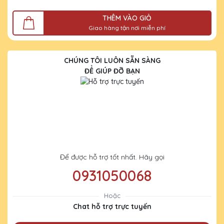
THÊM VÀO GIỎ
Giao hàng tận nơi miễn phí
CHÚNG TÔI LUÔN SẴN SÀNG
ĐỂ GIÚP ĐỠ BẠN
Để được hỗ trợ tốt nhất. Hãy gọi
0931050068
Hoặc
Chat hỗ trợ trực tuyến