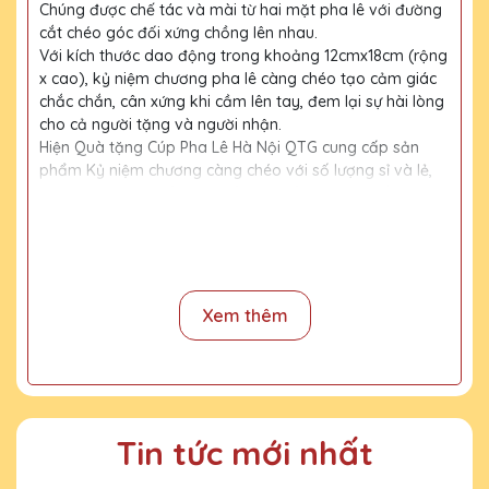
Chúng được chế tác và mài từ hai mặt pha lê với đường
cắt chéo góc đối xứng chồng lên nhau.
Với kích thước dao động trong khoảng 12cmx18cm (rộng
x cao), kỷ niệm chương pha lê càng chéo tạo cảm giác
chắc chắn, cân xứng khi cầm lên tay, đem lại sự hài lòng
cho cả người tặng và người nhận.
Hiện Quà tặng Cúp Pha Lê Hà Nội QTG cung cấp sản
phẩm Kỷ niệm chương càng chéo với số lượng sỉ và lẻ,
kích thước sản phẩm có thể thay đổi theo yêu cầu của
Quý Khách hàng. Hãy nhanh tay liên hệ với chúng tôi để
được hưởng ưu đãi nhé!
Với thiết kế đặc biệt được ghép lại từ hai mặt pha lê, Kỷ
niệm chương pha lê càng chéo đem lại hiệu ứng ánh
Xem thêm
sáng bắt mắt, cho phép thể hiện thêm nhiều thông điệp
trên cả hai mặt pha lê, đảm bảo truyền tải hết nội dung
mà người tặng muốn gửi gắm tới người nhận. Bạn có thể
chọn kỷ niệm chương pha lê càng chéo mà hai mặt pha
lê có màu khác nhau, để làm nổi bật hơn nội dung ở
mặt pha lê còn lại.
Tin tức mới nhất
Với kinh nghiệm 15 năm trong nghề, cùng với đội thợ