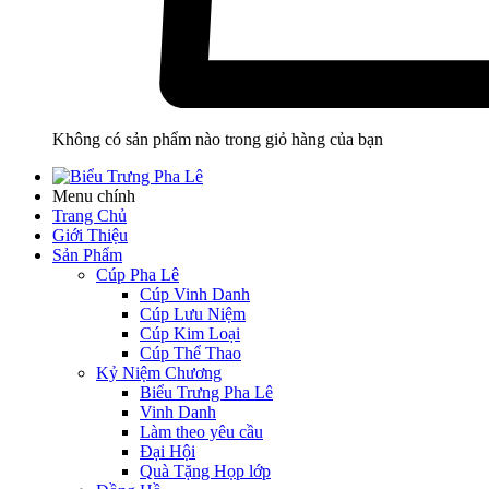
Không có sản phẩm nào trong giỏ hàng của bạn
Menu chính
Trang Chủ
Giới Thiệu
Sản Phẩm
Cúp Pha Lê
Cúp Vinh Danh
Cúp Lưu Niệm
Cúp Kim Loại
Cúp Thể Thao
Kỷ Niệm Chương
Biểu Trưng Pha Lê
Vinh Danh
Làm theo yêu cầu
Đại Hội
Quà Tặng Họp lớp