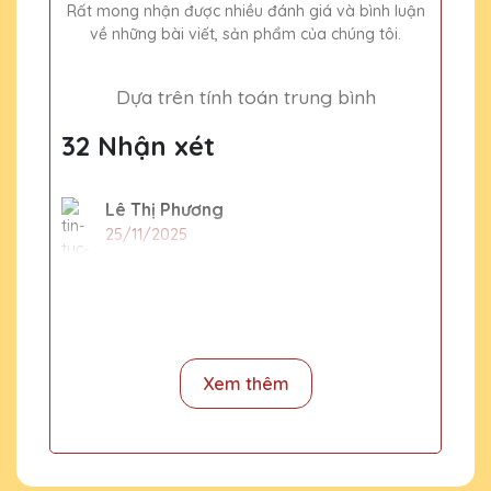
Rất mong nhận được nhiều đánh giá và bình luận
về những bài viết, sản phẩm của chúng tôi.
Dựa trên tính toán trung bình
32 Nhận xét
Lê Thị Phương
25/11/2025
Cảm ơn Quà Tặng Pha Lê QTG đã mang
đến những sản phẩm pha lê chất lượng cao.
Mọi người trong công ty đều rất hài lòng với
quà tặng này.
Xem thêm
Đặng Thị Hương
25/11/2025