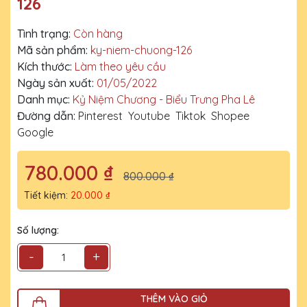
126
Tình trạng:
Còn hàng
Mã sản phẩm:
ky-niem-chuong-126
Kích thước:
Làm theo yêu cầu
Ngày sản xuất:
01/05/2022
Danh mục:
Kỷ Niệm Chương - Biểu Trưng Pha Lê
Đường dẫn:
Pinterest
Youtube
Tiktok
Shopee
Google
780.000 ₫
800.000 ₫
Tiết kiệm:
20.000 ₫
Số lượng:
-
+
THÊM VÀO GIỎ