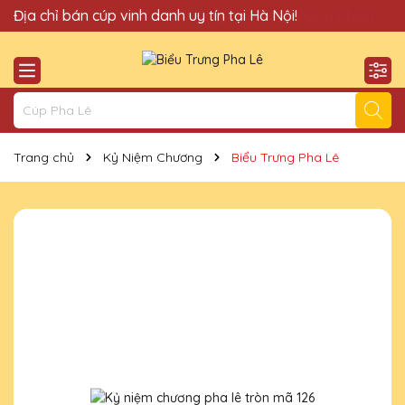
Quà Tặng Cúp Pha Lê Hà Nội QTG xin chào Quý Khách!
Địa chỉ bán cúp vinh danh uy tín tại Hà Nội!
Trang chủ
Kỷ Niệm Chương
Biểu Trưng Pha Lê