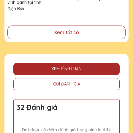
- Tri ân, thay lời cảm ơn gửi đến những cá nhân, tổ chức
đã cống hiến, đóng góp cho doanh nghiệp, cho cộng
đồng
Xem tất cả
XEM BÌNH LUẬN
GỬI ĐÁNH GIÁ
32 Đánh giá
Đạt được số điểm đánh giá trung bình là 4.47.