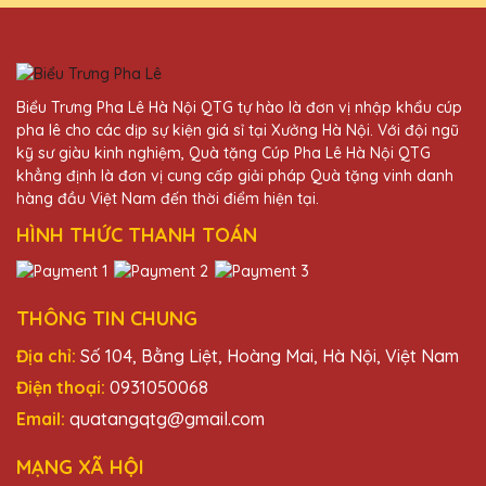
Đỗ Thị Phương
25/11/2025
Biểu Trưng Pha Lê Hà Nội QTG tự hào là đơn vị nhập khẩu cúp
Chất lượng pha lê tại Quà Tặng Pha Lê
pha lê cho các dịp sự kiện giá sỉ tại Xưởng Hà Nội. Với đội ngũ
QTG rất tốt, thiết kế đẹp và độc đáo. Rất
kỹ sư giàu kinh nghiệm, Quà tặng Cúp Pha Lê Hà Nội QTG
hài lòng với sản phẩm.
khẳng định là đơn vị cung cấp giải pháp Quà tặng vinh danh
hàng đầu Việt Nam đến thời điểm hiện tại.
HÌNH THỨC THANH TOÁN
Vũ Văn Quang
25/11/2025
Sản phẩm của Quà Tặng Pha Lê QTG
THÔNG TIN CHUNG
không chỉ đẹp mà còn mang lại giá trị tinh
Địa chỉ:
Số 104, Bằng Liệt, Hoàng Mai, Hà Nội, Việt Nam
thần lớn cho người nhận.
Điện thoại:
0931050068
Email:
quatangqtg@gmail.com
Dương Văn Tài
25/11/2025
MẠNG XÃ HỘI