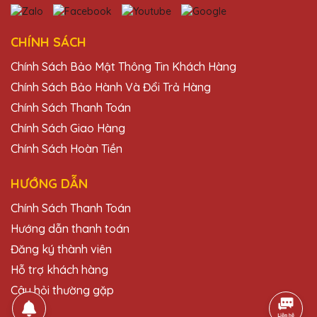
Thiết kế kỷ niệm chương của Quà Tặng
Pha Lê QTG rất tinh tế và độc đáo. Rất hài
lòng với sản phẩm.
CHÍNH SÁCH
Chính Sách Bảo Mật Thông Tin Khách Hàng
Chính Sách Bảo Hành Và Đổi Trả Hàng
Đặng Thị Lan
25/11/2025
Chính Sách Thanh Toán
Chính Sách Giao Hàng
Dịch vụ khách hàng của Quà Tặng Pha Lê
Chính Sách Hoàn Tiền
QTG rất nhiệt tình và chuyên nghiệp. Sẽ
tiếp tục ủng hộ!
HƯỚNG DẪN
Chính Sách Thanh Toán
Hồ Văn Trọng
Hướng dẫn thanh toán
25/11/2025
Đăng ký thành viên
Thiết kế kỷ niệm chương của Quà Tặng
Hỗ trợ khách hàng
Pha Lê QTG rất tinh tế và độc đáo. Rất hài
lòng với sản phẩm.
Câu hỏi thường gặp