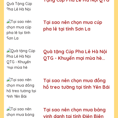
Bước 6:
Gọi điện xác nhận với khách hàng
Chúng tôi luôn tuân thủ quy trình làm việc chuyên nghiệp
và nghiêm ngặt ở từng khâu sản xuất.
Xưởng sản xuất
Tại sao nên chọn mua cúp
Kỷ niệm chương pha lê uy tín, chất lượng số một thị
pha lê tại tỉnh Sơn La
trường Miền Bắc
Chúng tôi là đơn vị sản xuất trực tiếp, uy tín, giá rẻ. Nhận
đơn mọi số lượng, nhận làm những mẫu không có sẵn,
Quà tặng Cúp Pha Lê Hà Nội
sản xuất theo ý tưởng của khách hàng.
QTG - Khuyến mại mùa hè
Quà tặng Cúp Pha Lê Hà Nội QTG cung cấp tới Quý
2024
khách hàng thành phẩm bao gồm hộp xi lót lụa vàng,
với 2 màu lựa chọn xanh hoặc đỏ làm tăng thêm tính
trang trọng cho sản phẩm.
Tại sao nên chọn mua đồng
Sản phẩm được làm từ chất liệu pha lê vô cùng tinh tế,
hồ treo tường tại tỉnh Yên Bái
sang trọng, gửi đến người nhận những ý nghĩa to lớn:
- Vinh danh cá nhân, tập thể đạt thành tích xuất sắc
- Tặng phẩm chứng nhận cho những nỗ lực, cố gắng của
Tại sao nên chọn mua bảng
cá nhân, tập thể
vinh danh tại tỉnh Điện Biên