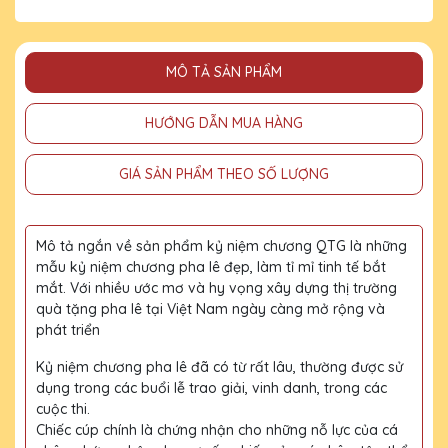
MÔ TẢ SẢN PHẨM
HƯỚNG DẪN MUA HÀNG
GIÁ SẢN PHẨM THEO SỐ LƯỢNG
Mô tả ngắn về sản phẩm kỷ niệm chương QTG là những
mẫu kỷ niệm chương pha lê đẹp, làm tỉ mỉ tinh tế bắt
mắt. Với nhiều ước mơ và hy vọng xây dựng thị trường
quà tặng pha lê tại Việt Nam ngày càng mở rộng và
phát triển
Kỷ niệm chương pha lê đã có từ rất lâu, thường được sử
dụng trong các buổi lễ trao giải, vinh danh, trong các
cuộc thi.
Chiếc cúp chính là chứng nhận cho những nỗ lực của cá