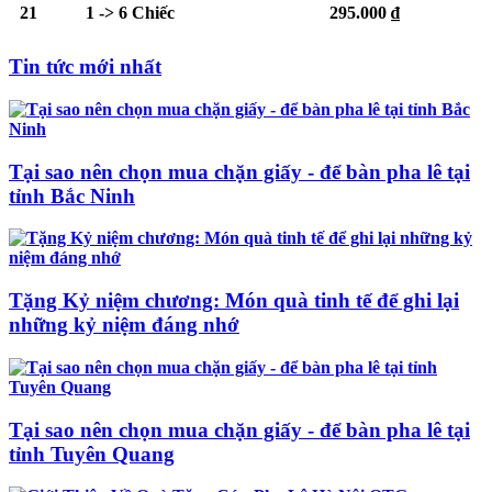
21
1 -> 6 Chiếc
295.000 ₫
Tin tức mới nhất
Tại sao nên chọn mua chặn giấy - để bàn pha lê tại
tỉnh Bắc Ninh
Tặng Kỷ niệm chương: Món quà tinh tế để ghi lại
những kỷ niệm đáng nhớ
Tại sao nên chọn mua chặn giấy - để bàn pha lê tại
tỉnh Tuyên Quang