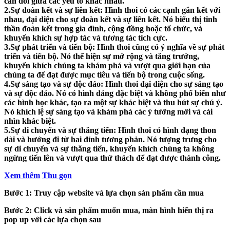
cân đối giữa các yếu tố khác nhau.
2.Sự đoàn kết và sự liên kết: Hình thoi có các cạnh gắn kết với
nhau, đại diện cho sự đoàn kết và sự liên kết. Nó biểu thị tinh
thần đoàn kết trong gia đình, cộng đồng hoặc tổ chức, và
khuyến khích sự hợp tác và tương tác tích cực.
3.Sự phát triển và tiến bộ: Hình thoi cũng có ý nghĩa về sự phát
triển và tiến bộ. Nó thể hiện sự mở rộng và tăng trưởng,
khuyến khích chúng ta khám phá và vượt qua giới hạn của
chúng ta để đạt được mục tiêu và tiến bộ trong cuộc sống.
4.Sự sáng tạo và sự độc đáo: Hình thoi đại diện cho sự sáng tạo
và sự độc đáo. Nó có hình dáng đặc biệt và không phổ biến như
các hình học khác, tạo ra một sự khác biệt và thu hút sự chú ý.
Nó khích lệ sự sáng tạo và khám phá các ý tưởng mới và cái
nhìn khác biệt.
5.Sự di chuyển và sự thăng tiến: Hình thoi có hình dạng thon
dài và hướng đi từ hai đỉnh tương phản. Nó tượng trưng cho
sự di chuyển và sự thăng tiến, khuyến khích chúng ta không
ngừng tiến lên và vượt qua thử thách để đạt được thành công.
Xem thêm
Thu gọn
Bước 1:
Truy cập website và lựa chọn sản phẩm cần mua
Bước 2:
Click và sản phẩm muốn mua, màn hình hiển thị ra
pop up với các lựa chọn sau