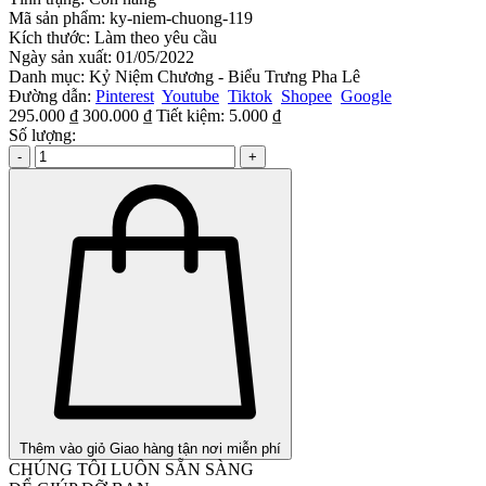
Mã sản phẩm:
ky-niem-chuong-119
Kích thước:
Làm theo yêu cầu
Ngày sản xuất:
01/05/2022
Danh mục:
Kỷ Niệm Chương - Biểu Trưng Pha Lê
Đường dẫn:
Pinterest
Youtube
Tiktok
Shopee
Google
295.000 ₫
300.000 ₫
Tiết kiệm:
5.000 ₫
Số lượng:
-
+
Thêm vào giỏ
Giao hàng tận nơi miễn phí
CHÚNG TÔI LUÔN SẴN SÀNG