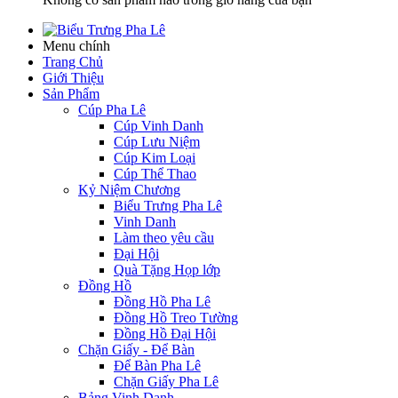
Menu chính
Trang Chủ
Giới Thiệu
Sản Phẩm
Cúp Pha Lê
Cúp Vinh Danh
Cúp Lưu Niệm
Cúp Kim Loại
Cúp Thể Thao
Kỷ Niệm Chương
Biểu Trưng Pha Lê
Vinh Danh
Làm theo yêu cầu
Đại Hội
Quà Tặng Họp lớp
Đồng Hồ
Đồng Hồ Pha Lê
Đồng Hồ Treo Tường
Đồng Hồ Đại Hội
Chặn Giấy - Để Bàn
Để Bàn Pha Lê
Chặn Giấy Pha Lê
Bảng Vinh Danh