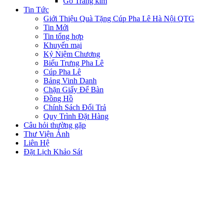
Gỗ Tráng kim
Tin Tức
Giới Thiệu Quà Tặng Cúp Pha Lê Hà Nội QTG
Tin Mới
Tin tổng hợp
Khuyến mại
Kỷ Niệm Chương
Biểu Trưng Pha Lê
Cúp Pha Lê
Bảng Vinh Danh
Chặn Giấy Để Bàn
Đồng Hồ
Chính Sách Đổi Trả
Quy Trình Đặt Hàng
Câu hỏi thường gặp
Thư Viện Ảnh
Liên Hệ
Đặt Lịch Khảo Sát