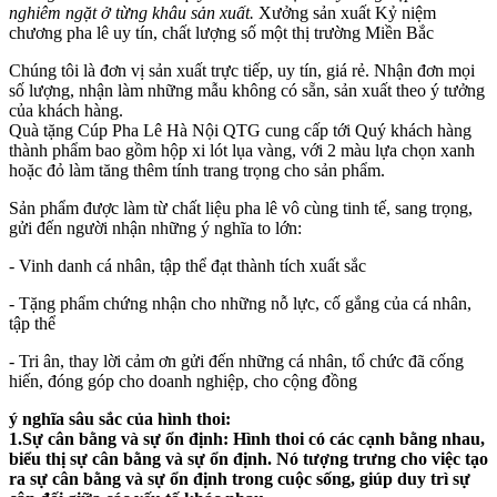
nghiêm ngặt ở từng khâu sản xuất.
Xưởng sản xuất Kỷ niệm
chương pha lê uy tín, chất lượng số một thị trường Miền Bắc
Chúng tôi là đơn vị sản xuất trực tiếp, uy tín, giá rẻ. Nhận đơn mọi
số lượng, nhận làm những mẫu không có sẵn, sản xuất theo ý tưởng
của khách hàng.
Quà tặng Cúp Pha Lê Hà Nội QTG cung cấp tới Quý khách hàng
thành phẩm bao gồm hộp xi lót lụa vàng, với 2 màu lựa chọn xanh
hoặc đỏ làm tăng thêm tính trang trọng cho sản phẩm.
Sản phẩm được làm từ chất liệu pha lê vô cùng tinh tế, sang trọng,
gửi đến người nhận những ý nghĩa to lớn:
- Vinh danh cá nhân, tập thể đạt thành tích xuất sắc
- Tặng phẩm chứng nhận cho những nỗ lực, cố gắng của cá nhân,
tập thể
- Tri ân, thay lời cảm ơn gửi đến những cá nhân, tổ chức đã cống
hiến, đóng góp cho doanh nghiệp, cho cộng đồng
ý nghĩa sâu sắc của hình thoi:
1.Sự cân bằng và sự ổn định: Hình thoi có các cạnh bằng nhau,
biểu thị sự cân bằng và sự ổn định. Nó tượng trưng cho việc tạo
ra sự cân bằng và sự ổn định trong cuộc sống, giúp duy trì sự