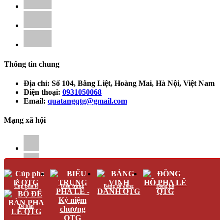
Thông tin chung
Địa chỉ:
Số 104, Bằng Liệt, Hoàng Mai, Hà Nội, Việt Nam
Điện thoại:
0931050068
Email:
quatangqtg@gmail.com
Mạng xã hội
Cúp pha lê
Biểu trưng
Bảng gỗ đồng
Đồng hồ
Để bàn