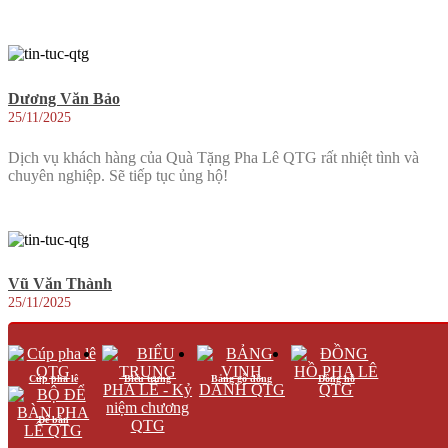
Dương Văn Bảo
25/11/2025
Dịch vụ khách hàng của Quà Tặng Pha Lê QTG rất nhiệt tình và
chuyên nghiệp. Sẽ tiếp tục ủng hộ!
Vũ Văn Thành
25/11/2025
Chất lượng pha lê tại Quà Tặng Pha Lê QTG rất tốt, thiết kế đẹp và
độc đáo. Rất hài lòng với sản phẩm.
Cúp pha lê
Biểu trưng
Bảng gỗ đồng
Đồng hồ
Để bàn