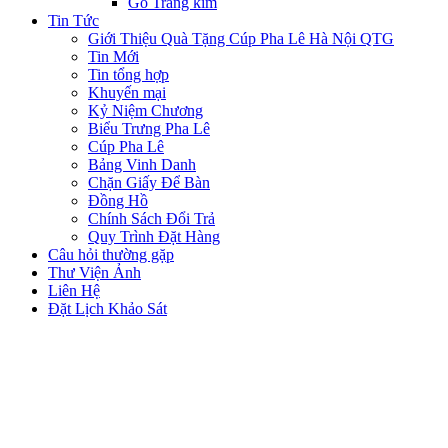
Gỗ Tráng kim
Tin Tức
Giới Thiệu Quà Tặng Cúp Pha Lê Hà Nội QTG
Tin Mới
Tin tổng hợp
Khuyến mại
Kỷ Niệm Chương
Biểu Trưng Pha Lê
Cúp Pha Lê
Bảng Vinh Danh
Chặn Giấy Để Bàn
Đồng Hồ
Chính Sách Đổi Trả
Quy Trình Đặt Hàng
Câu hỏi thường gặp
Thư Viện Ảnh
Liên Hệ
Đặt Lịch Khảo Sát