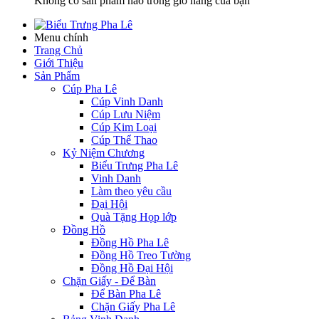
Không có sản phẩm nào trong giỏ hàng của bạn
Menu chính
Trang Chủ
Giới Thiệu
Sản Phẩm
Cúp Pha Lê
Cúp Vinh Danh
Cúp Lưu Niệm
Cúp Kim Loại
Cúp Thể Thao
Kỷ Niệm Chương
Biểu Trưng Pha Lê
Vinh Danh
Làm theo yêu cầu
Đại Hội
Quà Tặng Họp lớp
Đồng Hồ
Đồng Hồ Pha Lê
Đồng Hồ Treo Tường
Đồng Hồ Đại Hội
Chặn Giấy - Để Bàn
Để Bàn Pha Lê
Chặn Giấy Pha Lê