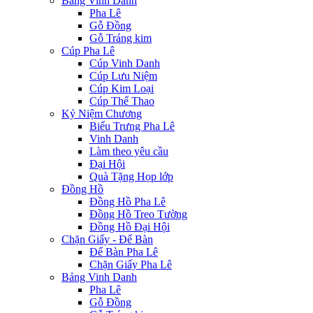
Bảng Vinh Danh
Pha Lê
Gỗ Đồng
Gỗ Tráng kim
Cúp Pha Lê
Cúp Vinh Danh
Cúp Lưu Niệm
Cúp Kim Loại
Cúp Thể Thao
Kỷ Niệm Chương
Biểu Trưng Pha Lê
Vinh Danh
Làm theo yêu cầu
Đại Hội
Quà Tặng Họp lớp
Đồng Hồ
Đồng Hồ Pha Lê
Đồng Hồ Treo Tường
Đồng Hồ Đại Hội
Chặn Giấy - Để Bàn
Để Bàn Pha Lê
Chặn Giấy Pha Lê
Bảng Vinh Danh
Pha Lê
Gỗ Đồng