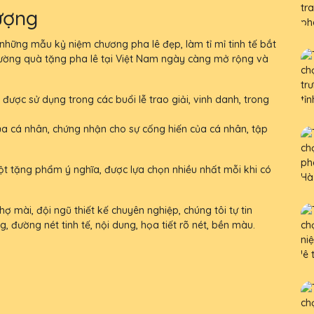
ượng
ững mẫu kỷ niệm chương pha lê đẹp, làm tỉ mỉ tinh tế bắt
rường quà tặng pha lê tại Việt Nam ngày càng mở rộng và
 được sử dụng trong các buổi lễ trao giải, vinh danh, trong
ủa cá nhân, chứng nhận cho sự cống hiến của cá nhân, tập
ột tặng phẩm ý nghĩa, được lựa chọn nhiều nhất mỗi khi có
ợ mài, đội ngũ thiết kế chuyên nghiệp, chúng tôi tự tin
ường nét tinh tế, nội dung, họa tiết rõ nét, bền màu.