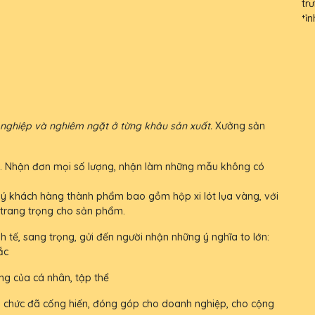
n nghiệp và nghiêm ngặt ở từng khâu sản xuất.
Xưởng sản
iá rẻ. Nhận đơn mọi số lượng, nhận làm những mẫu không có
ý khách hàng thành phẩm bao gồm hộp xi lót lụa vàng, với
 trang trọng cho sản phẩm.
h tế, sang trọng, gửi đến người nhận những ý nghĩa to lớn:
ắc
ng của cá nhân, tập thể
 tổ chức đã cống hiến, đóng góp cho doanh nghiệp, cho cộng