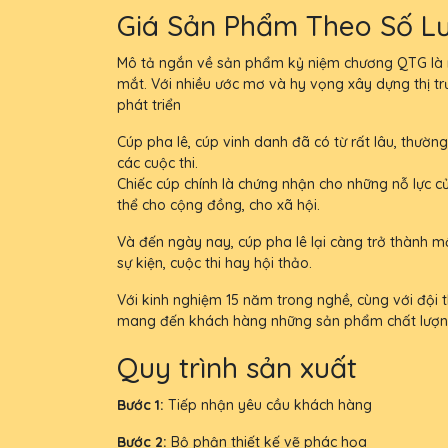
Giá Sản Phẩm Theo Số L
Mô tả ngắn về sản phẩm kỷ niệm chương QTG là nh
mắt. Với nhiều ước mơ và hy vọng xây dựng thị t
phát triển
Cúp pha lê, cúp vinh danh đã có từ rất lâu, thường
các cuộc thi.
Chiếc cúp chính là chứng nhận cho những nỗ lực c
thể cho cộng đồng, cho xã hội.
Và đến ngày nay, cúp pha lê lại càng trở thành m
sự kiện, cuộc thi hay hội thảo.
Với kinh nghiệm 15 năm trong nghề, cùng với đội th
mang đến khách hàng những sản phẩm chất lượng, đ
Quy trình sản xuất
Bước 1:
Tiếp nhận yêu cầu khách hàng
Bước 2:
Bộ phận thiết kế vẽ phác họa