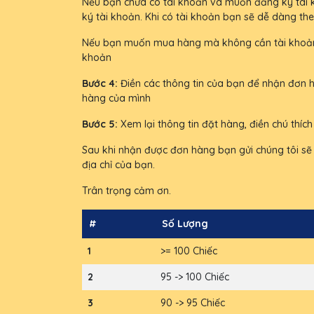
Nếu bạn chưa có tài khoản và muốn đăng ký tài kh
ký tài khoản. Khi có tài khoản bạn sẽ dễ dàng t
Nếu bạn muốn mua hàng mà không cần tài khoản 
khoản
Bước 4:
Điền các thông tin của bạn để nhận đơn h
hàng của mình
Bước 5:
Xem lại thông tin đặt hàng, điền chú thíc
Sau khi nhận được đơn hàng bạn gửi chúng tôi sẽ 
địa chỉ của bạn.
Trân trọng cảm ơn.
#
Số Lượng
1
>= 100 Chiếc
2
95 -> 100 Chiếc
3
90 -> 95 Chiếc