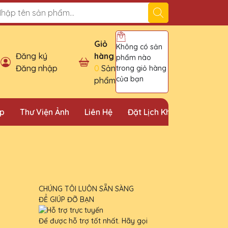
ỉ bán cúp vinh danh uy tín tại Hà Nội!
Giỏ
Không có sản
Đăng ký
hàng
phẩm nào
Đăng nhập
0
Sản
trong giỏ hàng
của bạn
phẩm
ặp
Thư Viện Ảnh
Liên Hệ
Đặt Lịch Khảo Sát
CHÚNG TÔI LUÔN SẴN SÀNG
ĐỂ GIÚP ĐỠ BẠN
Để được hỗ trợ tốt nhất. Hãy gọi