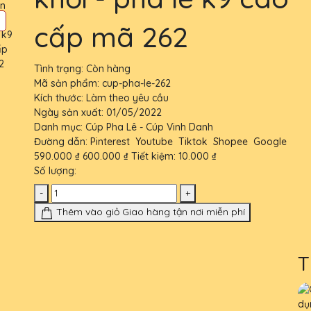
cấp mã 262
Tình trạng:
Còn hàng
Mã sản phẩm:
cup-pha-le-262
Kích thước:
Làm theo yêu cầu
Ngày sản xuất:
01/05/2022
Danh mục:
Cúp Pha Lê - Cúp Vinh Danh
Đường dẫn:
Pinterest
Youtube
Tiktok
Shopee
Google
590.000 ₫
600.000 ₫
Tiết kiệm:
10.000 ₫
Số lượng:
-
+
Thêm vào giỏ
Giao hàng tận nơi miễn phí
T