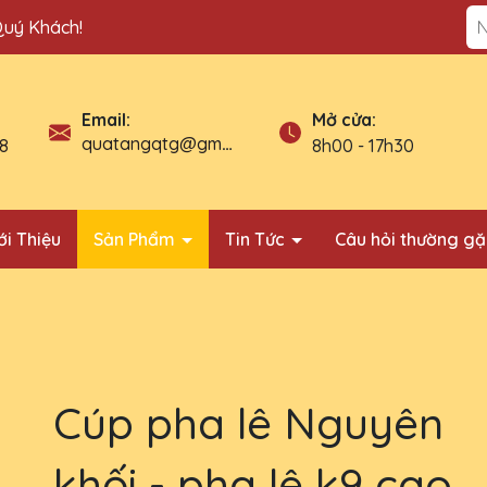
Quý Khách!
Địa ch
Mở cửa:
Email:
quatangqtg@gmail.com
8
8h00 - 17h30
ới Thiệu
Sản Phẩm
Tin Tức
Câu hỏi thường g
Cúp pha lê Nguyên
khối - pha lê k9 cao