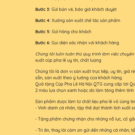
Bước 3:
Gửi bản vẽ, báo giá khách duyệt
Bước 4:
Xưởng sản xuất chế tác sản phẩm
Bước 5:
Gửi hàng cho khách
Bước 6:
Gọi điện xác nhận với khách hàng
Chúng tôi luôn tuân thủ quy trình làm việc chuyê
xuất cúp pha lê uy tín, chất lượng
Chúng tôi là đơn vị sản xuất trực tiếp, uy tín, g
sẵn, sản xuất theo ý tưởng của khách hàng.
Quà tặng Cúp Pha Lê Hà Nội QTG cung cấp tới Qu
2 màu lựa chọn xanh hoặc đỏ làm tăng thêm tính
Sản phẩm được làm từ chất liệu pha lê vô cùng tin
- Vinh danh cá nhân, tập thể đạt thành tích xuất s
- Tặng phẩm chứng nhận cho những nỗ lực, cố gắ
- Tri ân, thay lời cảm ơn gửi đến những cá nhân,