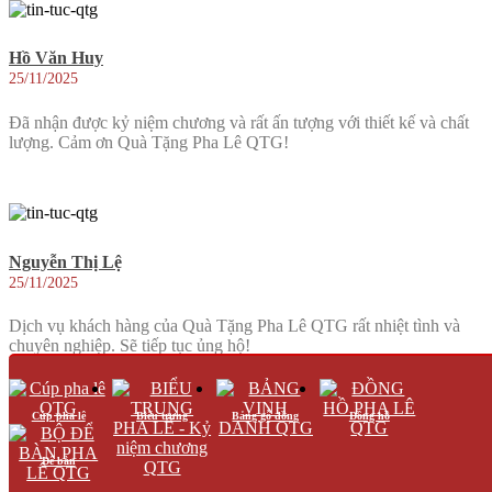
Hồ Văn Huy
25/11/2025
Đã nhận được kỷ niệm chương và rất ấn tượng với thiết kế và chất
lượng. Cảm ơn Quà Tặng Pha Lê QTG!
Nguyễn Thị Lệ
25/11/2025
Dịch vụ khách hàng của Quà Tặng Pha Lê QTG rất nhiệt tình và
chuyên nghiệp. Sẽ tiếp tục ủng hộ!
Cúp pha lê
Biểu trưng
Bảng gỗ đồng
Đồng hồ
Để bàn
Hoàng Thị Linh
25/11/2025