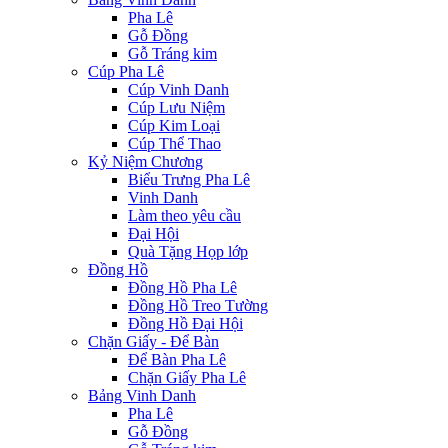
Pha Lê
Gỗ Đồng
Gỗ Tráng kim
Cúp Pha Lê
Cúp Vinh Danh
Cúp Lưu Niệm
Cúp Kim Loại
Cúp Thể Thao
Kỷ Niệm Chương
Biểu Trưng Pha Lê
Vinh Danh
Làm theo yêu cầu
Đại Hội
Quà Tặng Họp lớp
Đồng Hồ
Đồng Hồ Pha Lê
Đồng Hồ Treo Tường
Đồng Hồ Đại Hội
Chặn Giấy - Để Bàn
Để Bàn Pha Lê
Chặn Giấy Pha Lê
Bảng Vinh Danh
Pha Lê
Gỗ Đồng