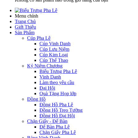
Menu chính
Trang Chủ
Giới Thiệu
Sản Phẩm
Cúp Pha Lê
Cúp Vinh Danh
Cúp Lưu Niệm
Cúp Kim Loại
Cúp Thể Thao
Kỷ Niệm Chương
Biểu Trưng Pha Lê
Vinh Danh
Làm theo yêu cầu
Đại Hội
Quà Tặng Họp lớp
Đồng Hồ
Đồng Hồ Pha Lê
Đồng Hồ Treo Tường
Đồng Hồ Đại Hội
Chặn Giấy - Để Bàn
Để Bàn Pha Lê
Chặn Giấy Pha Lê
Bảng Vinh Danh