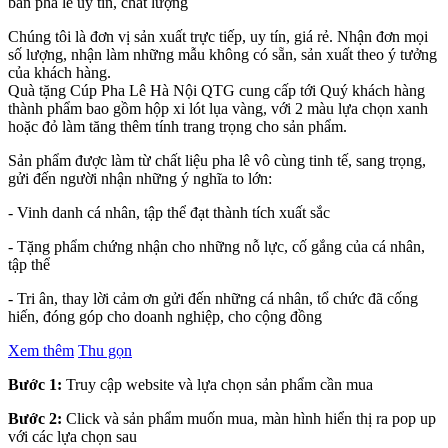
bàn pha lê uy tín, chất lượng
Chúng tôi là đơn vị sản xuất trực tiếp, uy tín, giá rẻ. Nhận đơn mọi
số lượng, nhận làm những mẫu không có sẵn, sản xuất theo ý tưởng
của khách hàng.
Quà tặng Cúp Pha Lê Hà Nội QTG cung cấp tới Quý khách hàng
thành phẩm bao gồm hộp xi lót lụa vàng, với 2 màu lựa chọn xanh
hoặc đỏ làm tăng thêm tính trang trọng cho sản phẩm.
Sản phẩm được làm từ chất liệu pha lê vô cùng tinh tế, sang trọng,
gửi đến người nhận những ý nghĩa to lớn:
- Vinh danh cá nhân, tập thể đạt thành tích xuất sắc
- Tặng phẩm chứng nhận cho những nỗ lực, cố gắng của cá nhân,
tập thể
- Tri ân, thay lời cảm ơn gửi đến những cá nhân, tổ chức đã cống
hiến, đóng góp cho doanh nghiệp, cho cộng đồng
Xem thêm
Thu gọn
Bước 1:
Truy cập website và lựa chọn sản phẩm cần mua
Bước 2:
Click và sản phẩm muốn mua, màn hình hiển thị ra pop up
với các lựa chọn sau