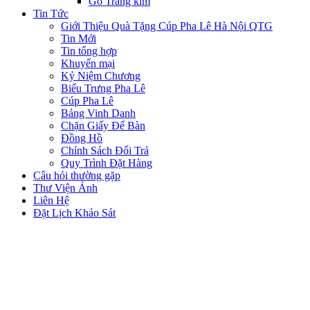
Gỗ Tráng kim
Tin Tức
Giới Thiệu Quà Tặng Cúp Pha Lê Hà Nội QTG
Tin Mới
Tin tổng hợp
Khuyến mại
Kỷ Niệm Chương
Biểu Trưng Pha Lê
Cúp Pha Lê
Bảng Vinh Danh
Chặn Giấy Để Bàn
Đồng Hồ
Chính Sách Đổi Trả
Quy Trình Đặt Hàng
Câu hỏi thường gặp
Thư Viện Ảnh
Liên Hệ
Đặt Lịch Khảo Sát