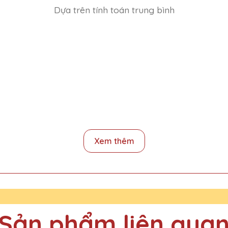
Dựa trên tính toán trung bình
ng
Xem thêm
 Trãi, Thanh Xuân, Hà NỘi
à Nội
Sản phẩm liên qua