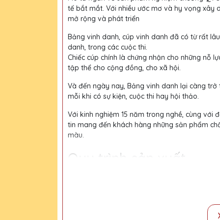
tế bắt mắt. Với nhiều ước mơ và hy vọng xây 
mở rộng và phát triển
Bảng vinh danh, cúp vinh danh đã có từ rất lâu
danh, trong các cuộc thi.
Chiếc cúp chính là chứng nhận cho những nỗ lự
tập thể cho cộng đồng, cho xã hội.
Và đến ngày nay, Bảng vinh danh lại càng trở
mỗi khi có sự kiện, cuộc thi hay hội thảo.
Với kinh nghiệm 15 năm trong nghề, cùng với độ
tin mang đến khách hàng những sản phẩm chất l
màu.
Quy trình sản xuất
Bước 1:
Tiếp nhận yêu cầu khách hàng
Bước 2:
Bộ phận thiết kế vẽ phác họa
Bước 3:
Gửi bản vẽ, báo giá khách duyệt