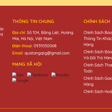
THÔNG TIN CHUNG
CHÍNH SÁCH
hập
 Pha Lê QTG thật sự tinh tế và đẳng cấp. Rất tự hào khi trao tặng 
Địa chỉ:
Số 104, Bằng Liệt, Hoàng
Chính Sách Bả
ng
Mai, Hà Nội, Việt Nam
Thông Tin Khá
Hàng
Điện thoại:
0931050068
u
Chính Sách Bả
Email:
quatangqtg@gmail.com
Và Đổi Trả Hàn
MẠNG XÃ HỘI
Chính Sách Tha
ê từ Quà Tặng Pha Lê QTG và thực sự ấn tượng với chất lượng và thiế
Toán
t đáng tin cậy!
Chính Sách Gia
Hàng
Chính Sách Hoà
hàng tại Quà Tặng Pha Lê QTG và lần nào cũng hài lòng về chất lượng