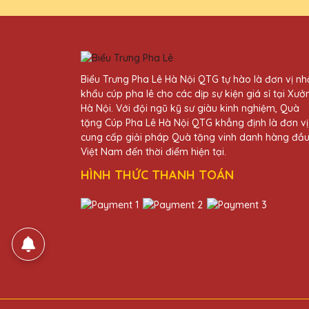
Lê Thị Lan
25/11/2025
Biểu Trưng Pha Lê Hà Nội QTG tự hào là đơn vị n
Thiết kế pha lê tại Quà Tặng
khẩu cúp pha lê cho các dịp sự kiện giá sỉ tại Xưở
hàng của mình.
Hà Nội. Với đội ngũ kỹ sư giàu kinh nghiệm, Quà
tặng Cúp Pha Lê Hà Nội QTG khẳng định là đơn vị
cung cấp giải pháp Quà tặng vinh danh hàng đầ
Nguyễn Thị Kim
Việt Nam đến thời điểm hiện tại.
25/11/2025
HÌNH THỨC THANH TOÁN
Tôi vừa nhận được lô cúp pha l
chuyên nghiệp và nhiệt tình. Rấ
Đặng Thị Thanh
25/11/2025
Đây là lần thứ hai mình đặt 