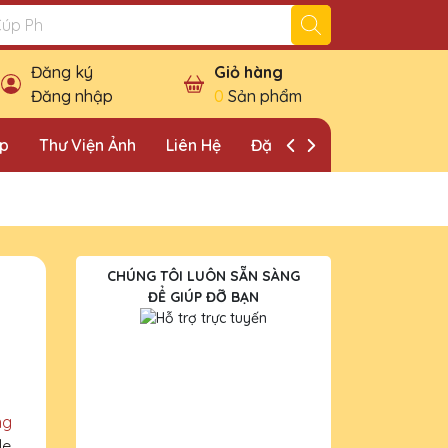
Đăng ký
Giỏ hàng
Đăng nhập
0
Sản phẩm
ặp
Thư Viện Ảnh
Liên Hệ
Đặt Lịch Khảo Sát
CHÚNG TÔI LUÔN SẴN SÀNG
ĐỂ GIÚP ĐỠ BẠN
ng
le