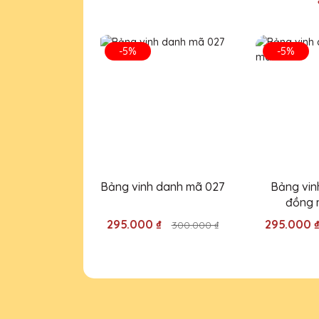
Đặng Thị Vân
25/11/2025
-5%
-5%
Sản phẩm pha lê của Quà Tặng 
trao tặng những món quà này.
Phạm Văn Thái
25/11/2025
Đội ngũ thiết kế của Quà Tặng 
Bảng vinh danh mã 027
Bảng vin
thiệu cho bạn bè và đồng nghi
đồng 
295.000 ₫
295.000 
300.000 ₫
Dương Văn Bảo
25/11/2025
Rất hài lòng với sản phẩm và
giá trị của người nhận.