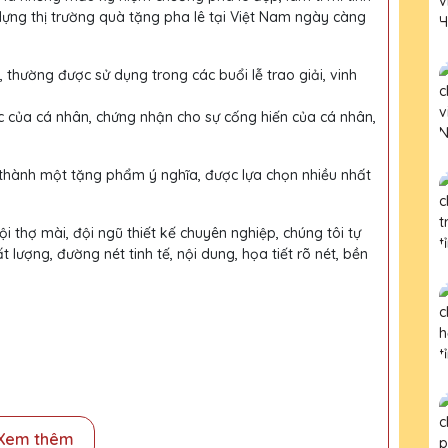
dựng thị trường quà tặng pha lê tại Việt Nam ngày càng
, thường được sử dụng trong các buổi lễ trao giải, vinh
c của cá nhân, chứng nhận cho sự cống hiến của cá nhân,
 thành một tặng phẩm ý nghĩa, được lựa chọn nhiều nhất
i thợ mài, đội ngũ thiết kế chuyên nghiệp, chúng tôi tự
ượng, đường nét tinh tế, nội dung, họa tiết rõ nét, bền
Xem thêm