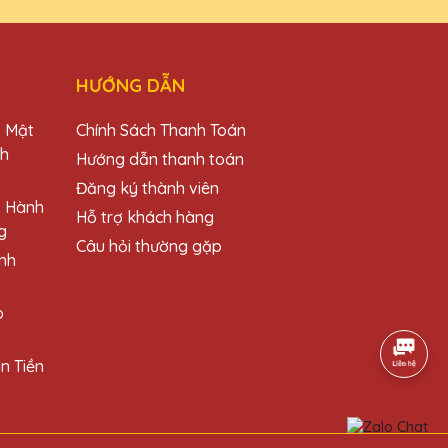
HƯỚNG DẪN
những món quà này cho đối tác và khách
o Mật
Chính Sách Thanh Toán
ch
Hướng dẫn thanh toán
Đăng ký thành viên
o Hành
Hỗ trợ khách hàng
g
Câu hỏi thường gặp
nh
t kế tinh xảo. Đội ngũ nhân viên rất
o
n Tiền
 và dịch vụ. Sẽ tiếp tục ủng hộ!