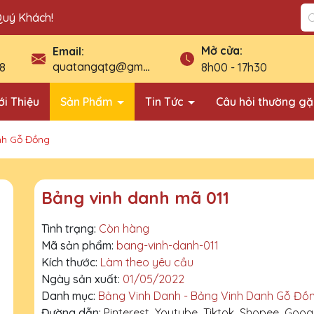
Quý Khách!
Mở cửa:
Email:
quatangqtg@gmail.com
8
8h00 - 17h30
ới Thiệu
Sản Phẩm
Tin Tức
Câu hỏi thường g
nh Gỗ Đồng
Bảng vinh danh mã 011
Tình trạng:
Còn hàng
Mã sản phẩm:
bang-vinh-danh-011
Kích thước:
Làm theo yêu cầu
Ngày sản xuất:
01/05/2022
Danh mục:
Bảng Vinh Danh - Bảng Vinh Danh Gỗ Đồ
Đường dẫn:
Pinterest
Youtube
Tiktok
Shopee
Goog