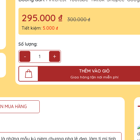
295.000 ₫
300.000 ₫
Tiết kiệm:
5.000 ₫
Số lượng:
-
+
THÊM VÀO GIỎ
Giao hàng tận nơi miễn phí
N MUA HÀNG
à những mẫu kỷ niệm chương pha lê đẹp, làm tỉ mỉ tinh