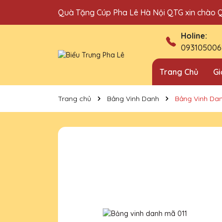
Quà Tặng Cúp Pha Lê Hà Nội QTG xin chào 
Địa chỉ bán cúp vinh danh uy tín tại Hà Nội!
Holine:
093105006
Trang Chủ
Gi
Trang chủ
Bảng Vinh Danh
Bảng Vinh Da