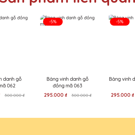
-5%
-5%
Pha Lê QTG thật sự đẳng cấp và sang trọng. Công ty mình đã nhận đ
Pha Lê QTG thật sự sáng tạo và chuyên nghiệp. Sản phẩm pha lê hoà
h danh gỗ
Bảng vinh danh gỗ
Bảng vinh 
ệp.
mã 062
đồng mã 063
₫
295.000 ₫
295.000 
300.000 ₫
300.000 ₫
 dịch vụ của Quà Tặng Pha Lê QTG. Quà tặng pha lê được thiết kế 