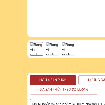
MÔ TẢ SẢN PHẨM
HƯỚNG DẪ
GIÁ SẢN PHẨM THEO SỐ LƯỢNG
Mô tả ngắn về sản phẩm kỷ niệm chương QTG l