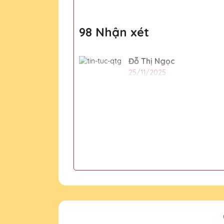
98 Nhận xét
Đỗ Thị Ngọc
25/11/2025
Cho xin địa chỉ văn phòng
Nguyễn Hương Gia
2020-01-01
Số 15H ngõ 133 Nguyễn
CSKH Pha Lê H
2020-01-01
Dạ đúng rồi ạ