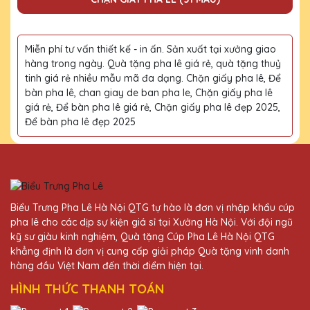
Miễn phí tư vấn thiết kế - in ấn. Sản xuất tại xưởng giao
hàng trong ngày. Quà tặng pha lê giá rẻ, quà tặng thuỷ
tinh giá rẻ nhiều mẫu mã đa dạng. Chặn giấy pha lê, Để
bàn pha lê, chan giay de ban pha le, Chặn giấy pha lê
giá rẻ, Để bàn pha lê giá rẻ, Chặn giấy pha lê đẹp 2025,
Để bàn pha lê đẹp 2025
Biểu Trưng Pha Lê Hà Nội QTG tự hào là đơn vị nhập khẩu cúp
pha lê cho các dịp sự kiện giá sỉ tại Xưởng Hà Nội. Với đội ngũ
kỹ sư giàu kinh nghiệm, Quà tặng Cúp Pha Lê Hà Nội QTG
khẳng định là đơn vị cung cấp giải pháp Quà tặng vinh danh
hàng đầu Việt Nam đến thời điểm hiện tại.
HÌNH THỨC THANH TOÁN