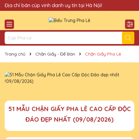
Quà Tặng Cúp Pha Lê Hà Nội QTG xin chào Quý Khách!
Địa chỉ bán cúp vinh danh uy tín tại Hà Nội!
Trang chủ
Chặn Giấy - Để Bàn
Chặn Giấy Pha Lê
51 MẪU CHẶN GIẤY PHA LÊ CAO CẤP ĐỘC
ĐÁO ĐẸP NHẤT (09/08/2026)