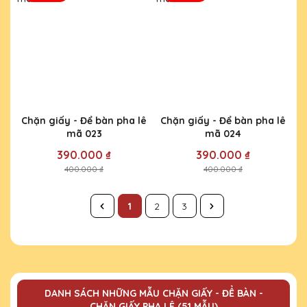
Chặn giấy - Để bàn pha lê
Chặn giấy - Để bàn pha lê
mã 023
mã 024
390.000 ₫
390.000 ₫
400.000 ₫
400.000 ₫
1
2
3
DANH SÁCH NHỮNG MẪU CHẶN GIẤY - ĐỂ BÀN -
CHẶN GIẤY PHA LÊ (51 MẪU)