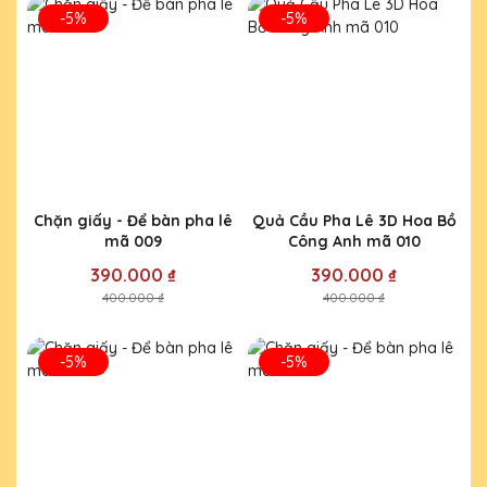
-5%
-5%
Chặn giấy - Để bàn pha lê
Quả Cầu Pha Lê 3D Hoa Bồ
mã 009
Công Anh mã 010
390.000 ₫
390.000 ₫
400.000 ₫
400.000 ₫
-5%
-5%