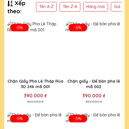
Xếp
Tên A-Z
Tên Z-A
Hàng mới
Giá thấ
theo:
-5%
-5%
Chặn Giấy Pha Lê Tháp Rùa
Chặn giấy - Để bàn pha lê
3D 24k mã 001
mã 002
390.000 ₫
390.000 ₫
400.000 ₫
400.000 ₫
-5%
-5%